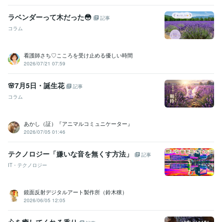
ラベンダーって木だった😳
記事
コラム
看護師さち♡こころを受け止める優しい時間
2026/07/21 07:59
🌸7月5日・誕生花
記事
コラム
あかし（証）『アニマルコミュニケーター』
2026/07/05 01:46
テクノロジー「嫌いな音を無くす方法」
記事
IT・テクノロジー
鏡面反射デジタルアート製作所（鈴木穣）
2026/06/05 12:05
心を癒してくれる香り