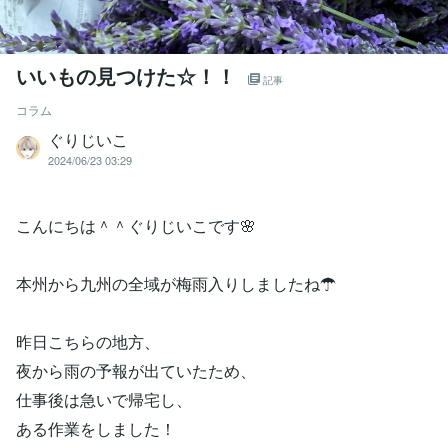
いいもの見つけた☆！！
記事
コラム
ぐりじいこ
2024/06/23 03:29
こんにちは＾＾ぐりじいこです🌸
本州から九州の全域が梅雨入りしましたね☂
昨日こちらの地方、
夜から雨の予報が出ていたため、
仕事後は急いで帰宅し、
ある作業をしました！