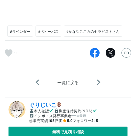
#ラベンダー
#ベビーバス
#かな♡こころのセラピストさん
44
一覧に戻る
ぐりじいこ
本人確認
機密保持契約(NDA)
インボイス発行事業者
未登録
総販売実績
105
評価
5.0
フォロワー
415
無料で見積り相談