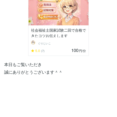
社会福祉士国家試験二回で合格で
きたコツお伝えします
ぐりじいこ
100
5.0
円
/分
(7)
本日もご覧いただき
誠にありがとうございます＾＾