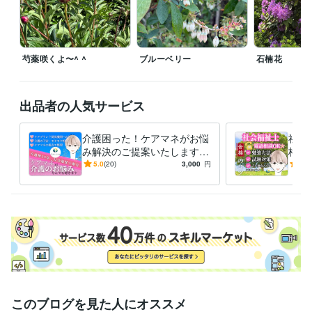
得意分野
悩み相談・カウンセリング
高齢者介護の悩み・疑問・相談・アドバ
イス
高齢者介護
介護保険
認知症
介護方法
介護ストレス
虐待
介護疲れ
在宅介護
施設入所
福祉用具
芍薬咲くよ〜^ ^
ブルーベリー
石楠花
学習指導・資格・キャリア相談
国家試験学習方法アドバイス
社会福祉士国家試験
社福勉強方法
社会福祉士合格
国試モチベーション
出品者の人気サービス
介護困った！ケアマネがお悩
社会
み解決のご提案いたします
格で
元ケアマネです。在宅介護の
05
5.0
(20)
3,000
円
5.0
困りごと、ご相談を文字にて
た⭐
承ります
す。
このブログを見た人にオススメ