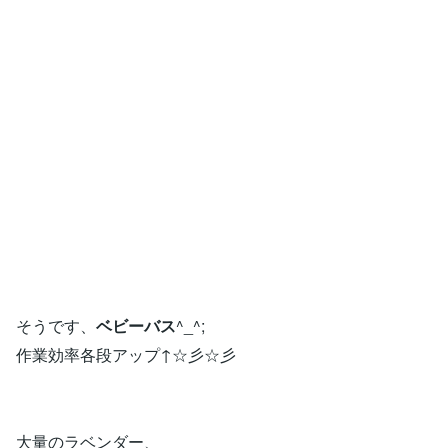
そうです、
ベビーバス
^_^;
作業効率各段アップ↑☆彡☆彡
大量のラベンダー、