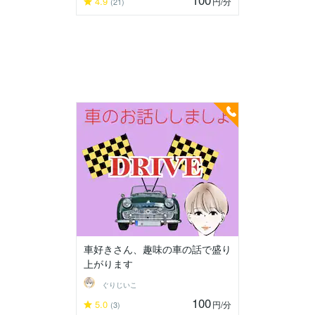
4.9
円
/分
(21)
車好きさん、趣味の車の話で盛り
上がります
ぐりじいこ
100
5.0
円
/分
(3)