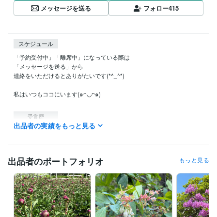
メッセージを送る
フォロー
415
スケジュール
「予約受付中」「離席中」になっている際は

「メッセージを送る」から

連絡をいただけるとありがたいです(*^_^*)

私はいつもココにいます(๑ᴖ◡ᴖ๑)

受賞歴
出品者の実績をもっと見る
ココナラ登録　ブログ投稿開始
資格・検定
社会福祉主事任用資格
取得年 : 1994年
出品者のポートフォリオ
もっと見る
介護福祉士
取得年 : 2012年
福祉住環境コーディネーター2級
取得年 : 2014年
認知症ケア専門士
取得年 : 2016年
ケアマネジャー（介護支援専門員）
取得年 : 2017年
社会福祉士
取得年 : 2021年