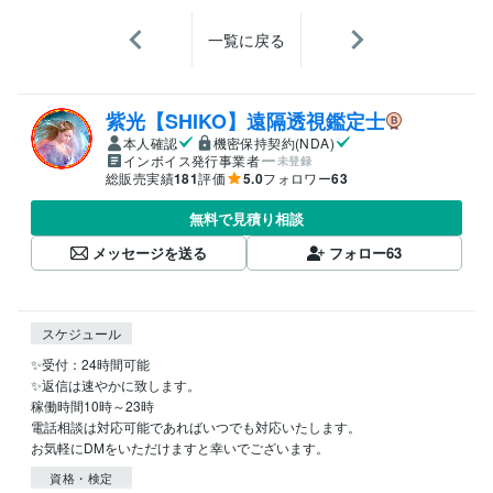
一覧に戻る
紫光【SHIKO】遠隔透視鑑定士
本人確認
機密保持契約(NDA)
インボイス発行事業者
未登録
総販売実績
181
評価
5.0
フォロワー
63
無料で見積り相談
メッセージを送る
フォロー
63
スケジュール
✨受付：24時間可能

✨返信は速やかに致します。

稼働時間10時～23時

電話相談は対応可能であればいつでも対応いたします。

資格・検定