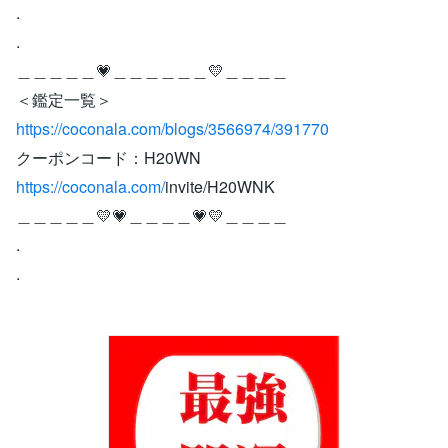
.
.
＿＿＿＿＿💗＿＿＿＿＿＿💛＿＿＿＿
＜鑑定一覧＞
https://coconala.com/blogs/3566974/391770
クーポンコード：H20WN
https://coconala.com/
invite/H20WNK
＿＿＿＿＿💛💗＿＿＿＿💗💛＿＿＿＿
.
.