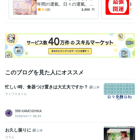
年間の運氣、日々の運氣、恋
避＆
愛、相性、性格、個性診断賜
年運
5.0
(2)
2,500
円
5.0
ります
カレ
このブログを見た人にオススメ
忙しい時、食器つけ置きは大丈夫ですか？
記事
ライフスタイル
599 KAMOSHIKA
2026/04/11 08:55
お久し振りに
記事
コラム