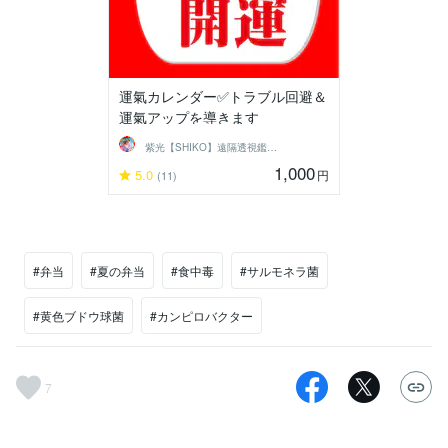
運氣カレンダー✅トラブル回避＆
運氣アップを導きます
紫光【SHIKO】遠隔透視鑑定士
1,000
5.0
円
(11)
#弁当
#夏の弁当
#食中毒
#サルモネラ菌
#黄色ブドウ球菌
#カンピロバクター
7