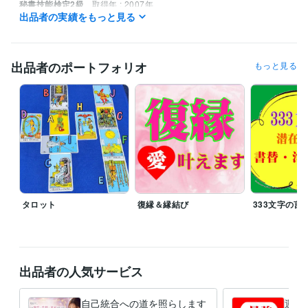
秘書技能検定2級
取得年 : 2007年
出品者の実績をもっと見る
得意分野
占い
遠隔透視
統計学による鑑定
恋愛 結婚 相性
性格
人生
メンタルヘルス
悩み相談
復縁
出品者のポートフォリオ
もっと見る
不倫
タロット
復縁＆縁結び
333文字の言
出品者の人気サービス
自己統合への道を照らします
運氣