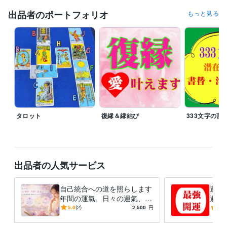
恋愛 結婚 相性
性格
人生
メンタルヘルス
悩み相談
復縁
出品者のポートフォリオ
もっと見る
不倫
タロット
復縁＆縁結び
333文字の言
出品者の人気サービス
自己統合への道を照らします
運氣
年間の運氣、日々の運氣、恋
避＆
愛、相性、性格、個性診断賜
年運
5.0
(2)
2,500
円
5.0
ります
カレ