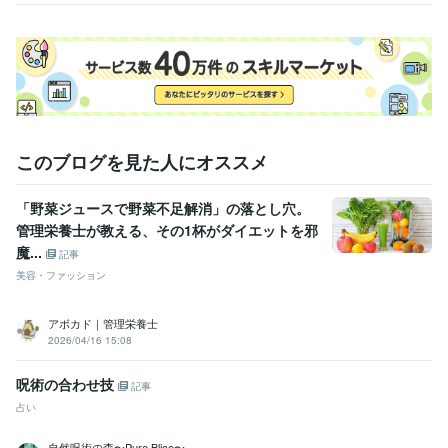
このブログを見た人にオススメ
「野菜ジュースで野菜不足解消」の落とし穴。
管理栄養士が教える、その1杯がダイエットを邪
魔...
記事
美容・ファッション
アボカド｜管理栄養士
2026/04/16 15:08
呪術の合わせ技
記事
占い
自然呪術の森〜Pure Blice〜