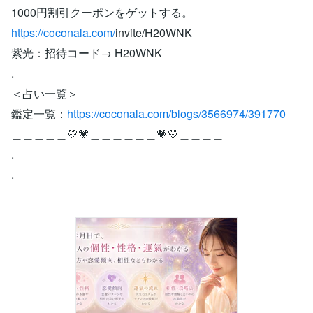
1000円割引クーポンをゲットする。
https://coconala.com/
invite/H20WNK
紫光：招待コード→ H20WNK
.
＜占い一覧＞
鑑定一覧：
https://coconala.com/blogs/3566974/391770
＿＿＿＿＿💛💗＿＿＿＿＿＿💗💛＿＿＿＿
.
.