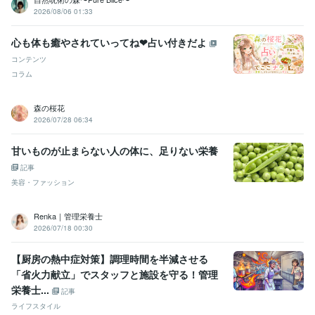
2026/08/06 01:33
心も体も癒やされていってね❤占い付きだよ
コンテンツ
コラム
森の桜花
2026/07/28 06:34
甘いものが止まらない人の体に、足りない栄養
記事
美容・ファッション
Renka｜管理栄養士
2026/07/18 00:30
【厨房の熱中症対策】調理時間を半減させる
「省火力献立」でスタッフと施設を守る！管理
栄養士...
記事
ライフスタイル