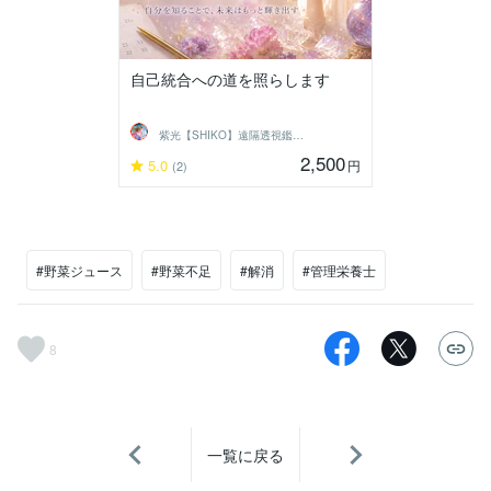
自己統合への道を照らします
紫光【SHIKO】遠隔透視鑑定士
2,500
5.0
円
(2)
#野菜ジュース
#野菜不足
#解消
#管理栄養士
8
一覧に戻る