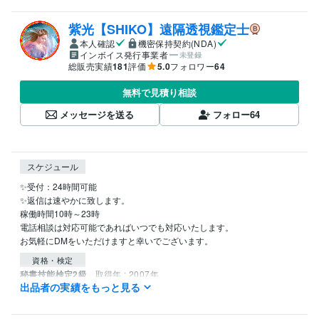
紫光【SHIKO】遠隔透視鑑定士
本人確認
機密保持契約(NDA)
インボイス発行事業者
未登録
総販売実績
181
評価
5.0
フォロワー
64
無料で見積り相談
メッセージを送る
フォロー
64
スケジュール
✨受付：24時間可能

✨返信は速やかに致します。

稼働時間10時～23時

電話相談は対応可能であればいつでも対応いたします。

資格・検定
秘書技能検定2級
取得年 : 2007年
出品者の実績をもっと見る
得意分野
占い
遠隔透視
統計学による鑑定