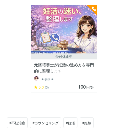
受付休止中
元胚培養士が妊活の進め方を専門
的に整理します
❀ 夜桜 ❀
100
5.0
円
/分
(3)
#不妊治療
#カウンセリング
#妊活
#妊娠