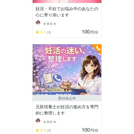
妊活・不妊でお悩み中のあなたの
心に寄り添います
❀ 夜桜 ❀
100
5.0
円
/分
(3)
受付休止中
元胚培養士が妊活の進め方を専門
的に整理します
❀ 夜桜 ❀
100
5.0
円
/分
(3)