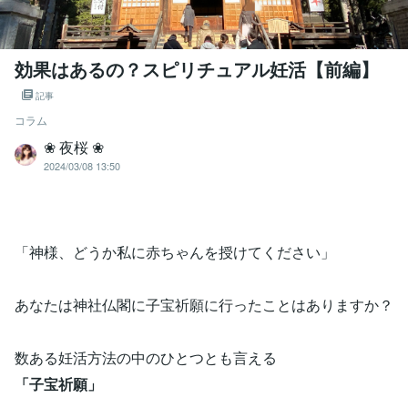
効果はあるの？スピリチュアル妊活【前編】
記事
コラム
❀ 夜桜 ❀
2024/03/08 13:50
「神様、どうか私に赤ちゃんを授けてください」
あなたは神社仏閣に子宝祈願に行ったことはありますか？
数ある妊活方法の中のひとつとも言える
「子宝祈願」