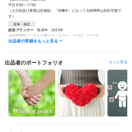
平日 9:00～17:00

（土日祝及び夜間は応相談。「待機中」になってる時間帯は対応可能で
資格・検定
妊活プランナー
取得年 : 2023年
JADP認定メンタル心理カウンセラー
取得年 : 2022年
出品者の実績をもっと見る
上級心理カウンセラー
取得年 : 2023年
夫婦カウンセラー
取得年 : 2023年
メンタル心理カウンセラー
取得年 : 2021年
上級心理カウンセラー
取得年 : 2022年
出品者のポートフォリオ
もっと見る
夫婦カウンセラー
取得年 : 2022年