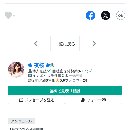
5
一覧に戻る
❀ 夜桜 ❀
本人確認
機密保持契約(NDA)
インボイス発行事業者
未登録
総販売実績
6
評価
5.0
フォロワー
28
無料で見積り相談
メッセージを送る
フォロー
28
スケジュール
【基本の対応可能時間】
