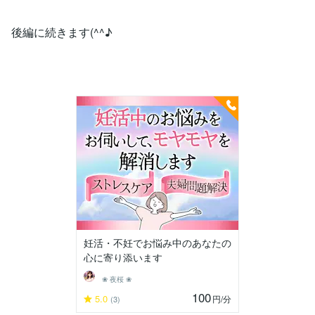
後編に続きます(^^♪
妊活・不妊でお悩み中のあなたの
心に寄り添います
❀ 夜桜 ❀
100
5.0
円
/分
(3)