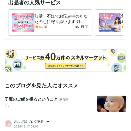
出品者の人気サービス
妊活・不妊でお悩み中のあな
元胚
たの心に寄り添います 妊活
専門
中のストレス|夫婦関係|妊活
迷い
5.0
(3)
100
円
/分
5.0
専門カウンセラーがサポート
つけ
このブログを見た人にオススメ
子宝のご縁を視るということ
記事
占い
JILL 相談ブログ更新中❤︎
2025/12/17 09:09