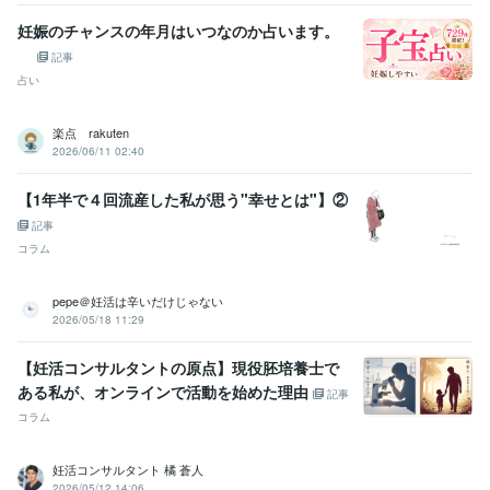
妊娠のチャンスの年月はいつなのか占います。
記事
占い
楽点 rakuten
2026/06/11 02:40
【1年半で４回流産した私が思う"幸せとは"】②
記事
コラム
pepe＠妊活は辛いだけじゃない
2026/05/18 11:29
【妊活コンサルタントの原点】現役胚培養士で
ある私が、オンラインで活動を始めた理由
記事
コラム
妊活コンサルタント 橘 蒼人
2026/05/12 14:06