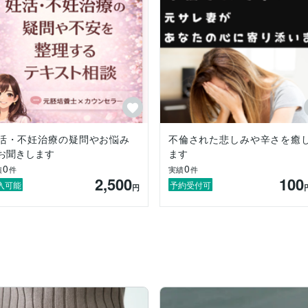
きました。

る！抱きしめてあげたい！」

活・不妊治療の疑問やお悩み
不倫された悲しみや辛さを癒
お聞きします
ます
0
0
績
件
実績
件
2,500
100
入可能
予約受付可
円
ある。
