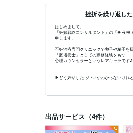
挫折を繰り返した
はじめまして。

「妊娠戦略コンサルタント」の「❀ 夜桜 ❀
申します。

不妊治療専門クリニックで卵子や精子を扱
「胚培養士」としての勤務経験をもつ

心理カウンセラーというレアキャラです♪

▶どう妊活したらいいかわからないけれど
▶いろいろ試してきたけれど妊娠出来ない
▶夫との温度差があってギクシャク。協力
▶とにかく現状が辛い。でも、誰にも相談
そんな方は、ぜひ私にご相談ください(*^^*)
出品サービス（4件）
私は胚培養士として、
