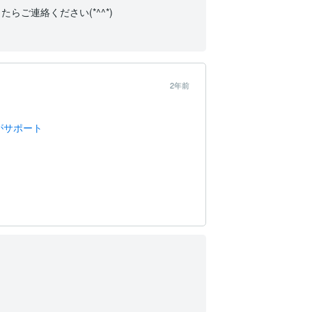
連絡ください(*^^*)

2年前
がサポート