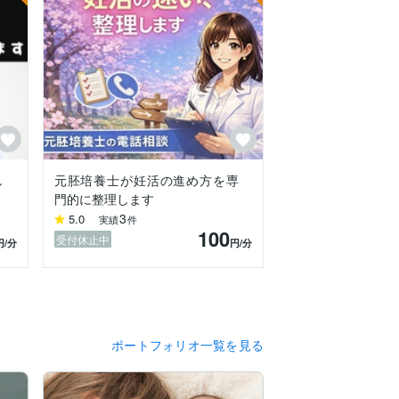
し
元胚培養士が妊活の進め方を専
門的に整理します
3
5.0
実績
件
100
受付休止中
円
/分
円
/分
ポートフォリオ一覧を見る