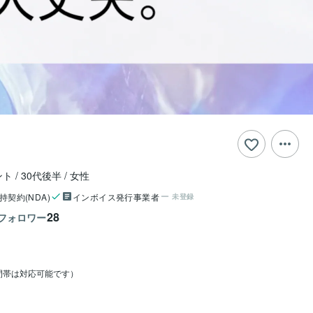
ント
30代後半
女性
持契約(NDA)
インボイス発行事業者
未登録
28
フォロワー