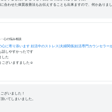
に合わせた体質改善法もお伝えすることも出来ますので、何かありましたらご
せんか？

ル・心の悩み相談
ずです。
心に寄り添います 妊活中のストレス|夫婦関係|妊活専門カウンセラー
話しやすかったです

した

ございますました☺️
ございました！

頂いてしまいました。
