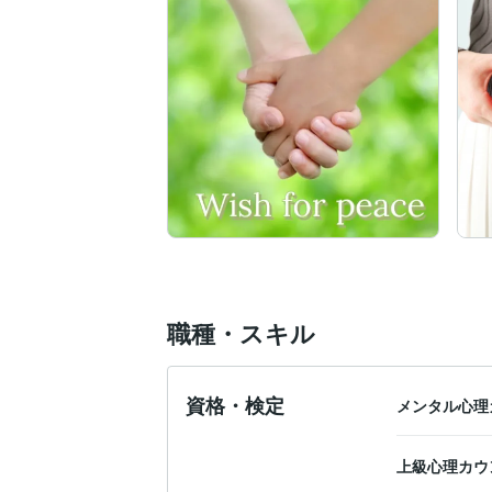
もう、

どれだけのプレッシャーを抱えさせらてる
かく言う私も、

不妊に悩んだのでよ〜く気持ちがわかりま
妊活を始めた時は

職業柄、医学的知識は豊富なので、

｢私ならすぐに妊娠できる！｣と自信満々で
実際、1人目を出産した時は、すぐに妊娠
しかし、2人目の時は思うように妊娠出来ず
やっと出来たと思ったら流産......

2年近く不妊に苦しみ、やっと授かること
職種・スキル
どうして、

資格・検定
メンタル心理
知識も経験もある私がそんなに苦戦したの
今だからわかります。

上級心理カウ
それは、
