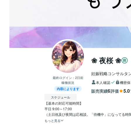
❀ 夜桜 ❀
妊娠戦略コンサルタ
最終ログイン：
2日前
本人確認
機密保
稼働状況
内容によります
6
5.0
販売実績
評価
スケジュール
【基本の対応可能時間】

平日 9:00～17:00

もっと見る