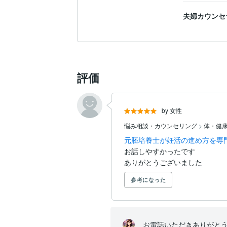
自分のメンタルケア、体質改善、夫婦仲改
夫婦カウンセ
疎かにしてきたから。

ココロもカラダもガチガチだったんです。
その結果、

私はなかなか妊娠出来なかっただけでなく
産後うつ、セックスレス、夫の不倫、離婚..
評価
たくさんの負の遺産を背負うことになりま
妊活は正しい知識だけでなく、

ストレスケア、体質改善、夫婦仲改善の全
by 女性
妊娠出産とその後の幸せな人生はやって来
と実感しました。

悩み相談・カウンセリング
>
体・健
元胚培養士が妊活の進め方を専
お話しやすかったです

今では再婚し、幸せな夫婦関係を築き

ありがとうございました
自身で研究した妊活方法を使って妊活を行
1周期目のタイミング法ですんなり妊娠！

参考になった
昔あんなに苦労したのが嘘のよう！

この妊活方法は

ぜひ皆さんにお伝えしないと！と

お電話いただきありがとう