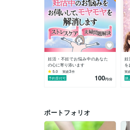
愛情を持って受精卵を育てる傍ら、

患者さん達の悲痛な心の叫びに寄り添って
そんな日々の中、感じていたこと。

それは、

「も〜みんな、本当に本当にがんばってい
妊活って、特に不妊治療って、

本当にお金も時間も

妊活・不妊でお悩み中のあなた
妊
ココロやカラダのエネルギーも

の心に寄り添います
を
ものすごく使うものですよね。

3
5.0
実績
件
実
100
努力さえすれば.....

予約受付可
購
円
/分
痛みさえ我慢すれば.....

お金さえ払えば....

結果がついてくる

ポートフォリオ
というものではないのが「妊活」。

さらには「年齢」というタイムリミットも