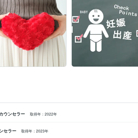
んだ！

す。

した。

出来ました。

、

が出来ました。

カウンセラー
か？

取得年：2022年
ンセラー
取得年：2023年