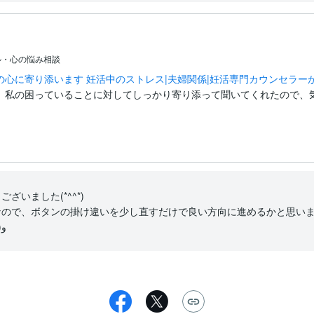
ル・心の悩み相談
心に寄り添います 妊活中のストレス|夫婦関係|妊活専門カウンセラー
。私の困っていることに対してしっかり寄り添って聞いてくれたので、
いました(*^^*)

ので、ボタンの掛け違いを少し直すだけで良い方向に進めるかと思いま
応援しておりますね(*･ᴗ･*)و