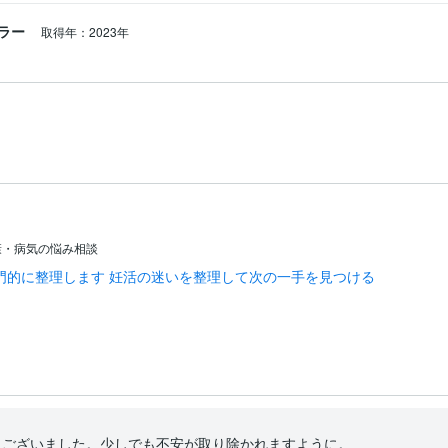
善を

ラー
取得年：2023年


、

..といった

した。

てがクリアー出来ないと、

ないんだ

康・病気の悩み相談
門的に整理します 妊活の迷いを整理して次の一手を見つける
ったら

ございました。少しでも不安が取り除かれますように。
