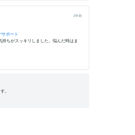
2年前
がサポート
気持ちがスッキリしました。悩んだ時はま
す。
