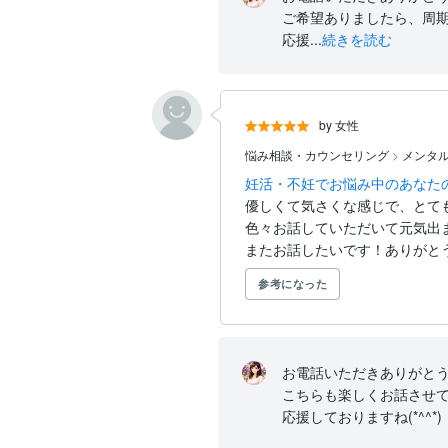
このお仕事を始めました。

ご希望ありましたら、周期
応援...
続きを読む
あなたは1人で悶々と悩んだりはしていま
妊娠出産は人生の大仕事。

1人で背負うのは辛すぎます。

by 女性
悩み相談・カウンセリング
>
メンタ
どうぞ私を頼ってください。

1人よりも断然早く幸せな未来を掴めるは
妊活・不妊でお悩み中のあなたの
優しくて気さくな感じで、とても
色々お話していただいて元気出ま
またお話したいです！ありがとう
参考になった
お電話いただきありがとう
こちらも楽しくお話させて
応援しておりますね(*^^*)