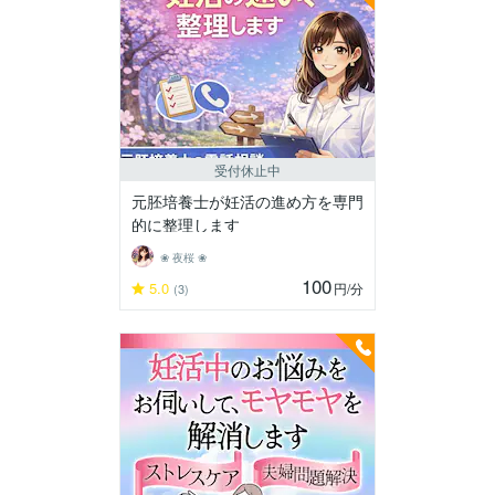
受付休止中
元胚培養士が妊活の進め方を専門
的に整理します
❀ 夜桜 ❀
100
5.0
円
/分
(3)