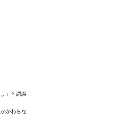
。
だよ」と認識
にかかわらな