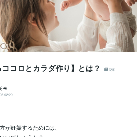
るココロとカラダ作り】とは？
記事
桜 ❀
03 02:20
方が妊娠するためには、