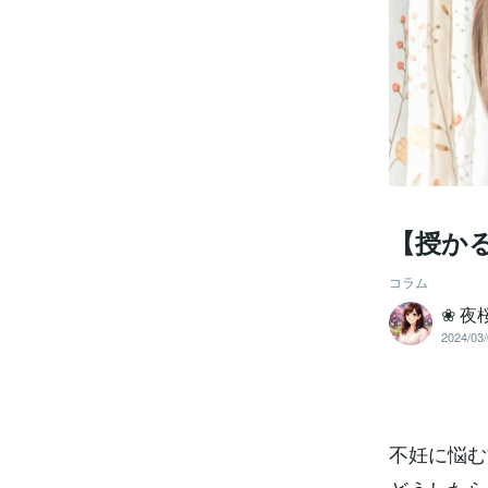
【授か
コラム
❀ 夜
2024/03/
不妊に悩む