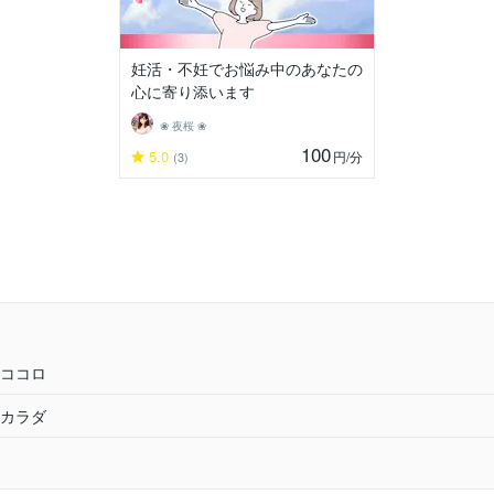
妊活・不妊でお悩み中のあなたの
心に寄り添います
❀ 夜桜 ❀
100
5.0
円
/分
(3)
ココロ
カラダ