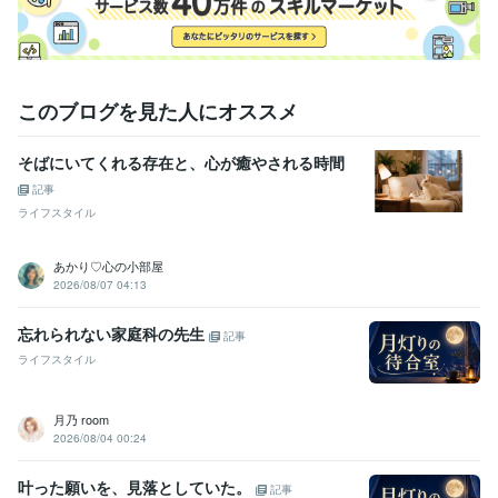
Excel:18年
PowerPoint:10年
Word:18年
得意分野
悩み相談・カウンセリング
【恋愛・失恋・不倫・復縁相談】
【仕
事・人間関係・立場ゆえの問題】
男女不問【子宮を失う決断とその
このブログを見た人にオススメ
後】
恋愛 不倫 失恋
仕事 人間関係 育成
婦人病 メンタル
雑談 悩み 友達
シングルマザー
離婚 再婚
浮気 嫉妬
女
男
信用 信頼
そばにいてくれる存在と、心が癒やされる時間
記事
ライフスタイル
あかり♡心の小部屋
2026/08/07 04:13
忘れられない家庭科の先生
記事
ライフスタイル
月乃 room
2026/08/04 00:24
叶った願いを、見落としていた。
記事