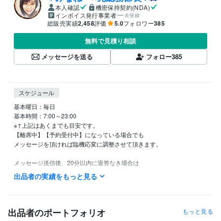
本人確認
機密保持契約(NDA)
インボイス発行事業者
未登録
総販売実績
2,458
評価
5.0
フォロワー
385
無料で見積り相談
メッセージを送る
フォロー
385
スケジュール
基本曜日：毎日

基本時間：7:00～23:00

※↑上記はあくまでも目安です。

【離席中】【予約受付中】になっている場合でも

メッセージを頂ければ臨機応変に調整させて頂きます。

メッセージ送信後、20分以内に返答なき場合は

【電話相談・集中チャット・就寝・やむにやまれぬ事情】

出品者の実績をもっと見る
いずれかの状態です<(_ _)>

お待ちいただけると、大変嬉しく助かります。
経験職種
出品者のポートフォリオ
もっと見る
管理 / 経理
経験年数 : 17年