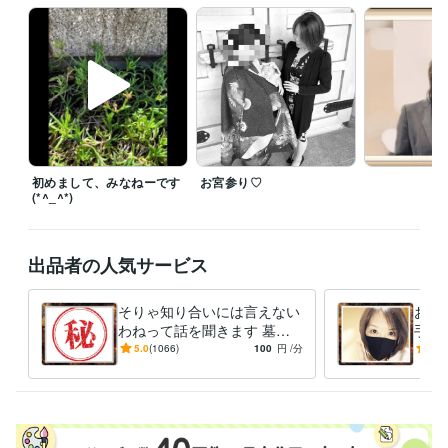
管理 / 総務
経験年数 : 17年
ライフスタイル・その他 / 講師・インストラクター
経験年数 : 3年
ライフスタイル・その他 / イベント司会
経験年数 : 5年
ライフスタイル・その他 / カウンセラー・コーチ
経験年数 : 3年
受賞歴
2022/11：ココナラ電話相談　受付開始
2022/12：ココナラ電話相
談　プラチナランク 達成
2023/1：ココナラ電話相談　受注件数：10
0件 達成
2024/2：ココナラ電話相談　受注件数：1000件 達成
202
4/11：ココナラ電話相談　受注件数：1500件 達成
初めまして、みなねーです
お宮参り♡
2025/８：ココナ
(*^_^*)
ラ電話相談　受注件数：2000件 達成
2025/10：ココナラ電話相談　
受注件数：2100件 達成
2025/12：ココナラ電話相談　受注件数：22
00件 達成
2026/2：ココナラ電話相談　受注件数：2300件 達成
202
出品者の人気サービス
6/6：ココナラ電話相談　受注件数：2400件 達成
資格・検定
そりゃ知り合いには言えない
おね
二種証券外務員
取得年 : 1991年
わねって話を聞きます 墓場
手さ
日商簿記検定2級
取得年 : 2013年
まで持っていく？でも誰かに
めん
5.0
(1066)
100
円
/分
5.0
メンタル心理カウンセラー
取得年 : 2021年
話したい欲求は止められない
言葉
メンタル心理インストラクター
取得年 : 2021年
わ。
数秘術鑑定士
取得年 : 2022年
ビジネス・クリエイティブツール