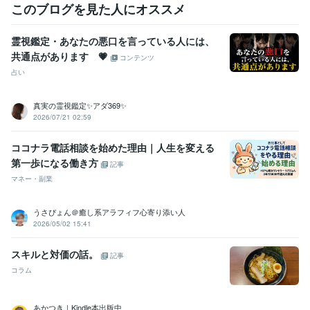
このブログを見た人にオススメ
後】
恋愛 不倫 失恋
仕事 人間関係 育成
婦人病 メンタル
雑談 悩み 友達
シングルマザー
離婚 再婚
浮気 嫉妬
女
男
信用 信頼
霊視鑑定・あなたの悪口を言っている人には、
共通点があります 💗
コンテンツ
占い
真実の霊視鑑定✨アダ369✨
2026/07/21 02:59
ココナラ電話相談を始めた理由｜人生を変える
第一歩になる働き方
記事
マネー・副業
うさぴょん＠癒し系アラフィフ心寄り添い人
2026/05/02 15:41
スキルと対価の話。
記事
コラム
あかつき｜Kindle本出版中