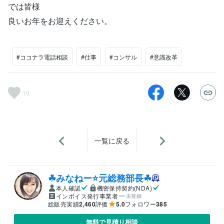
では皆様
良いお年をお迎えください。
#ココナラ電話相談
#仕事
#コンサル
#意識改革
19
一覧に戻る
☘みなねー⭐️元総務部長☘
本人確認
機密保持契約(NDA)
インボイス発行事業者
未登録
総販売実績
2,460
評価
5.0
フォロワー
385
無料で見積り相談