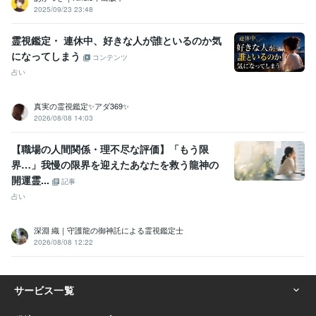
2025/09/23 23:48
霊視鑑定・ 連休中、好きな人が誰といるのか気
になってしまう
コンテンツ
占い
真実の霊視鑑定✨アダ369✨
2026/08/08 14:03
【職場の人間関係・理不尽な評価】「もう限
界…」我慢の限界を迎えたあなたを救う龍神の
開運霊...
記事
占い
深淵 織｜守護龍の御神託による霊視鑑定士
2026/08/08 12:22