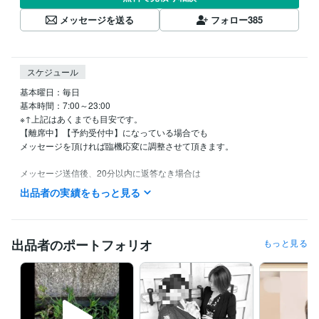
メッセージを送る
フォロー
385
スケジュール
基本曜日：毎日

基本時間：7:00～23:00

※↑上記はあくまでも目安です。

【離席中】【予約受付中】になっている場合でも

メッセージを頂ければ臨機応変に調整させて頂きます。

メッセージ送信後、20分以内に返答なき場合は

【電話相談・集中チャット・就寝・やむにやまれぬ事情】

出品者の実績をもっと見る
いずれかの状態です<(_ _)>

お待ちいただけると、大変嬉しく助かります。
経験職種
出品者のポートフォリオ
もっと見る
管理 / 経理
経験年数 : 17年
管理 / 総務
経験年数 : 17年
ライフスタイル・その他 / 講師・インストラクター
経験年数 : 3年
ライフスタイル・その他 / イベント司会
経験年数 : 5年
ライフスタイル・その他 / カウンセラー・コーチ
経験年数 : 3年