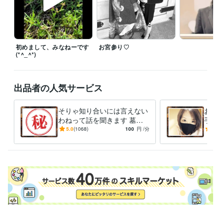
受賞歴
2022/11：ココナラ電話相談　受付開始
2022/12：ココナラ電話相
談　プラチナランク 達成
2023/1：ココナラ電話相談　受注件数：10
0件 達成
2024/2：ココナラ電話相談　受注件数：1000件 達成
202
4/11：ココナラ電話相談　受注件数：1500件 達成
初めまして、みなねーです
お宮参り♡
2025/８：ココナ
(*^_^*)
ラ電話相談　受注件数：2000件 達成
2025/10：ココナラ電話相談　
受注件数：2100件 達成
2025/12：ココナラ電話相談　受注件数：22
00件 達成
2026/2：ココナラ電話相談　受注件数：2300件 達成
202
出品者の人気サービス
6/6：ココナラ電話相談　受注件数：2400件 達成
資格・検定
そりゃ知り合いには言えない
おね
二種証券外務員
取得年 : 1991年
わねって話を聞きます 墓場
手さ
日商簿記検定2級
取得年 : 2013年
まで持っていく？でも誰かに
めん
5.0
(1068)
100
円
/分
5.0
メンタル心理カウンセラー
取得年 : 2021年
話したい欲求は止められない
言葉
メンタル心理インストラクター
取得年 : 2021年
わ。
数秘術鑑定士
取得年 : 2022年
ビジネス・クリエイティブツール
Excel:18年
PowerPoint:10年
Word:18年
得意分野
悩み相談・カウンセリング
【恋愛・失恋・不倫・復縁相談】
【仕
事・人間関係・立場ゆえの問題】
男女不問【子宮を失う決断とその