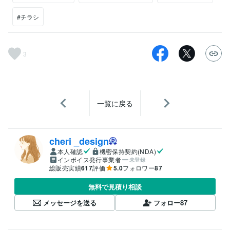
#チラシ
3
一覧に戻る
cheri _design
本人確認
機密保持契約(NDA)
インボイス発行事業者
未登録
総販売実績
617
評価
5.0
フォロワー
87
無料で見積り相談
メッセージを送る
フォロー
87