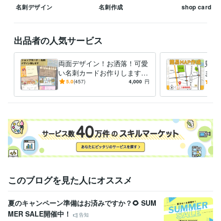
名刺デザイン
名刺作成
shop card
出品者の人気サービス
両面デザイン！お洒落！可愛
見や
い名刺カードお作りします
ます
こだわり！名刺やお店のポイ
シ・
5.0
(457)
4,000
円
5.0
ントカード、お作りしません
か？
このブログを見た人にオススメ
夏のキャンペーン準備はお済みですか？🌻 SUM
MER SALE開催中！
告知