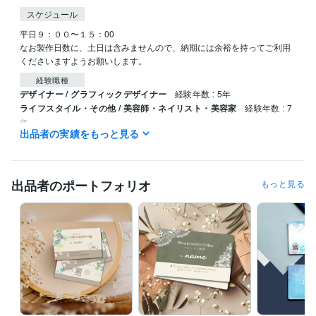
スケジュール
平日９：００〜１５：00

なお製作日数に、土日は含みませんので、納期には余裕を持ってご利用
くださいますようお願いします。
経験職種
デザイナー / グラフィックデザイナー
経験年数 : 5年
ライフスタイル・その他 / 美容師・ネイリスト・美容家
経験年数 : 7
年
出品者の実績をもっと見る
資格・検定
実用英語技能検定2級
取得年 : 2001年
出品者のポートフォリオ
もっと見る
ビジネス・クリエイティブツール
Adobe Illustrator:4年
Canva:5年
得意分野
デザイン制作
名刺・カード類
バナー、画像作成
チラシ・ポスタ
ー・パンフレットデザイン
美容業界
飲食店
エステ
セミナー
イベント
個人