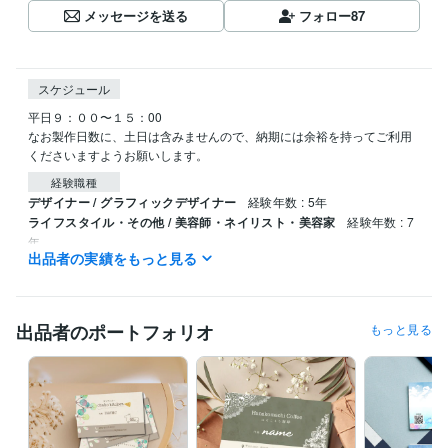
メッセージを送る
フォロー
87
スケジュール
平日９：００〜１５：00

なお製作日数に、土日は含みませんので、納期には余裕を持ってご利用
くださいますようお願いします。
経験職種
デザイナー / グラフィックデザイナー
経験年数 : 5年
ライフスタイル・その他 / 美容師・ネイリスト・美容家
経験年数 : 7
年
出品者の実績をもっと見る
資格・検定
実用英語技能検定2級
取得年 : 2001年
出品者のポートフォリオ
もっと見る
ビジネス・クリエイティブツール
Adobe Illustrator:4年
Canva:5年
得意分野
デザイン制作
名刺・カード類
バナー、画像作成
チラシ・ポスタ
ー・パンフレットデザイン
美容業界
飲食店
エステ
セミナー
イベント
個人