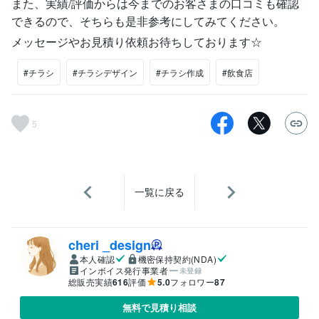
また、実績/評価からは今までのお客さまの口コミも確認
できるので、そちらも是非参考にしてみてください。
メッセージやお見積り依頼お待ちしております☆
#チラシ
#チラシデザイン
#チラシ作成
#飲食店
5
一覧に戻る
cheri _design
本人確認
機密保持契約(NDA)
インボイス発行事業者
未登録
総販売実績
616
評価
5.0
フォロワー
87
無料で見積り相談