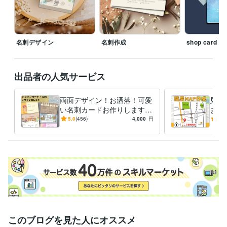
名刺デザイン
名刺作成
shop card
出品者の人気サービス
両面デザイン！お洒落！可愛
見や
い名刺カードお作りします
ます
こだわり！名刺やお店のポイ
シ・
5.0
(456)
4,000
円
5.0
ントカード、お作りしません
か？
このブログを見た人にオススメ