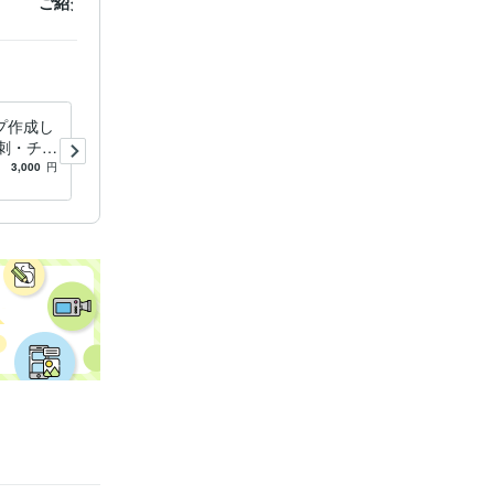
ご紹介カード
クリスマスケーキ チラシ
スタン
プ作成し
修正無制限！Instagram画像
名刺・チラ
お作りします 【SNS画像】
能
ターゲットの目を惹く画像作
3,000
円
5.0
(12)
3,000
円
成。canva納品可