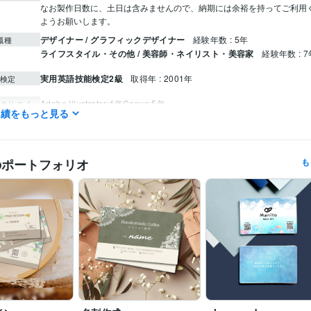
なお製作日数に、土日は含みませんので、納期には余裕を持ってご利用
ようお願いします。
デザイナー / グラフィックデザイナー
経験年数 : 5年
職種
ライフスタイル・その他 / 美容師・ネイリスト・美容家
経験年数 : 7
実用英語技能検定2級
取得年 : 2001年
検定
Adobe Illustrator:4年
Canva:5年
クリエイ
実績をもっと見る
ツール
デザイン制作
名刺・カード類
バナー、画像作成
チラシ・ポスター
分野
ットデザイン
のポートフォリオ
も
美容業界
飲食店
エステ
セミナー
イベント
個人