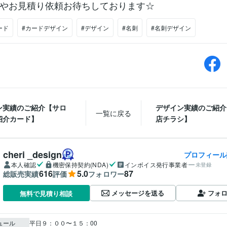
やお見積り依頼お待ちしております☆
ード
#カードデザイン
#デザイン
#名刺
#名刺デザイン
ン実績のご紹介【サロ
デザイン実績のご紹介
一覧に戻る
紹介カード】
店チラシ】
cheri _design
プロフィール
本人確認
機密保持契約(NDA)
インボイス発行事業者
未登録
616
5.0
87
総販売実績
評価
フォロワー
メッセージを送る
フォ
無料で見積り相談
ュール
平日９：００〜１５：00
