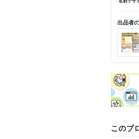
名刺デザ
出品者
このブ