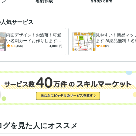
イン
名刺作成
shop card
の人気サービス
両面デザイン！お洒落！可愛
見やすい！簡易マッ
い名刺カードお作りします
ます AI納品無料！
こだわり！名刺やお店のポイ
シ・SNSにご利用可
5.0
(456)
4,000
円
5.0
(2)
ントカード、お作りしません
か？
ログを見た人にオススメ