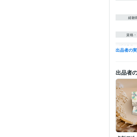
経験
資格・
ビジネス・
出品者の
ティブ
得意
出品者