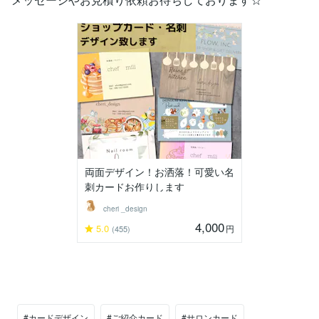
両面デザイン！お洒落！可愛い名
刺カードお作りします
cheri _design
4,000
5.0
円
(455)
#カードデザイン
#ご紹介カード
#サロンカード