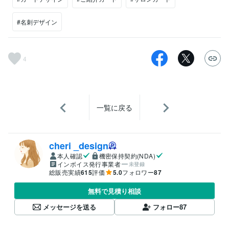
#名刺デザイン
4
一覧に戻る
cheri _design
本人確認
機密保持契約(NDA)
インボイス発行事業者
未登録
総販売実績
615
評価
5.0
フォロワー
87
無料で見積り相談
メッセージを送る
フォロー
87