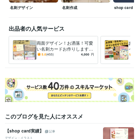
名刺デザイン
名刺作成
shop card
出品者の人気サービス
両面デザイン！お洒落！可愛
お洒
い名刺カードお作りします
イン
こだわり！名刺やお店のポイ
経験
5.0
(455)
4,000
円
5.0
ントカード、お作りしません
談く
か？
このブログを見た人にオススメ
【shop card実績】
記事
デザイン・イラスト