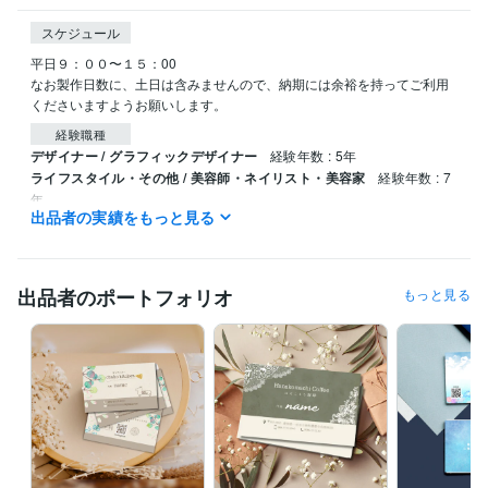
スケジュール
平日９：００〜１５：00

なお製作日数に、土日は含みませんので、納期には余裕を持ってご利用
くださいますようお願いします。
経験職種
デザイナー / グラフィックデザイナー
経験年数 : 5年
ライフスタイル・その他 / 美容師・ネイリスト・美容家
経験年数 : 7
年
出品者の実績をもっと見る
資格・検定
実用英語技能検定2級
取得年 : 2001年
出品者のポートフォリオ
もっと見る
ビジネス・クリエイティブツール
Adobe Illustrator:4年
Canva:5年
得意分野
デザイン制作
名刺・カード類
バナー、画像作成
チラシ・ポスタ
ー・パンフレットデザイン
美容業界
飲食店
エステ
セミナー
イベント
個人