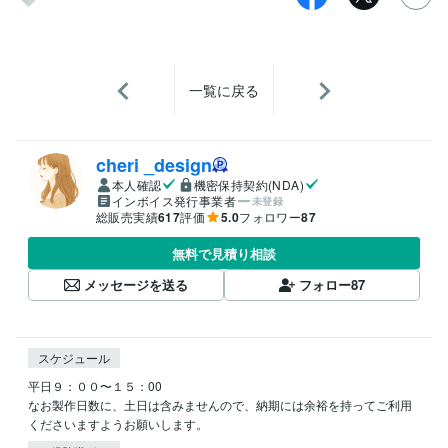
一覧に戻る
cheri _design
本人確認
機密保持契約(NDA)
インボイス発行事業者
未登録
総販売実績
617
評価
5.0
フォロワー
87
無料で見積り相談
メッセージを送る
フォロー
87
スケジュール
平日９：００〜１５：00

なお製作日数に、土日は含みませんので、納期には余裕を持ってご利用
くださいますようお願いします。