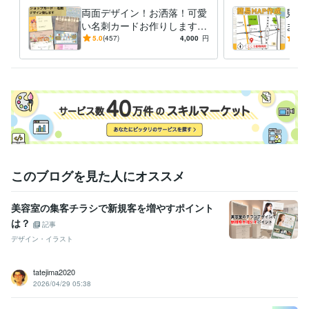
両面デザイン！お洒落！可愛
見や
い名刺カードお作りします
ます
こだわり！名刺やお店のポイ
シ・
5.0
(457)
4,000
円
5.0
ントカード、お作りしません
か？
このブログを見た人にオススメ
美容室の集客チラシで新規客を増やすポイント
は？
記事
デザイン・イラスト
tatejima2020
2026/04/29 05:38