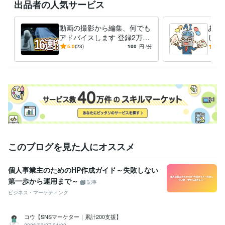
出品者の人気サービス
プログラミング言語・フレームワーク
COBOL:10年
JavaScript:5年
C#:2年
Unity:2年
動画の撮影から編集、何でも
あな
アドバイスします 登録2万越
して
ビジネス・クリエイティブツール
えTiktoker、Youtuberの必勝
ウハ
5.0
(23)
100
円
/分
5.0
ChatGPT:2年
Adobe Premiere Pro:7年
Blender:7年
Bubble:0年
法伝授
す
Google スプレッドシート:3年
得意分野
動画編集・映像制作
動画編集
YouTube
学歴
神奈川大学
2003年3月 ~ 2007年2月
このブログを見た人にオススメ
語学力
中国語
日常会話レベル
個人事業主のためのHP作成ガイド～失敗しない
第一歩から運用まで～
記事
ビジネス・マーケティング
コウ【SNSマーケター｜累計200支援】
2026/03/27 04:00