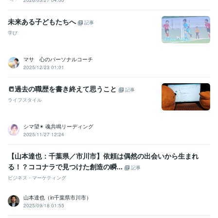
未来ある子どもたちへ
記事
学び
マサ 心のパーソナルコーチ
2025/12/23 01:01
📒過去の職歴を書き終えて思うこと
記事
ライフスタイル
シマ望✴ 魂共鳴リーディング
2025/11/27 12:24
【山本達也：千葉県／市川市】依頼は偶然の出会いから生まれ
る！？ココナラで見つけた創造の瞬...
記事
ビジネス・マーケティング
山本達也（in千葉県市川市）
2025/09/18 01:55