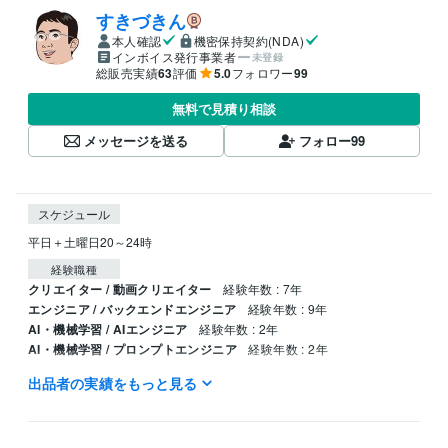
すきづきん
本人確認
機密保持契約(NDA)
インボイス発行事業者
未登録
総販売実績
63
評価
5.0
フォロワー
99
無料で見積り相談
メッセージを送る
フォロー
99
スケジュール
平日＋土曜日20～24時
経験職種
クリエイター / 動画クリエイター
経験年数 : 7年
エンジニア / バックエンドエンジニア
経験年数 : 9年
AI・機械学習 / AIエンジニア
経験年数 : 2年
AI・機械学習 / プロンプトエンジニア
経験年数 : 2年
出品者の実績をもっと見る
職歴
麻生株式会社
2020年12月 ~ 2024年3月
株式会社情報システム工学
2007年3月 ~ 2017年5月
株式会社エキスパート
2024年4月 ~ 現在