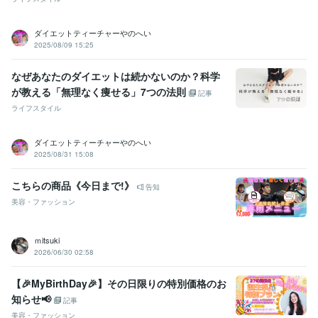
ダイエットティーチャーやのへい
2025/08/09 15:25
なぜあなたのダイエットは続かないのか？科学
が教える「無理なく痩せる」7つの法則
記事
ライフスタイル
ダイエットティーチャーやのへい
2025/08/31 15:08
こちらの商品《今日まで!》
告知
美容・ファッション
ｍitsuki
2026/06/30 02:58
【🎉MyBirthDay🎉】その日限りの特別価格のお
知らせ📢
記事
美容・ファッション