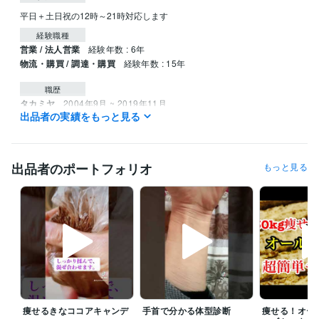
平日＋土日祝の12時～21時対応します
経験職種
営業 / 法人営業
経験年数 : 6年
物流・購買 / 調達・購買
経験年数 : 15年
職歴
タカミヤ
2004年9月 ~ 2019年11月
出品者の実績をもっと見る
受賞歴
やのへいお気楽ダイエット
妻を笑顔にすること
1時間毎ダイエット
食材活用ダイエット痩せる秘訣
ダイエット裏技100選
アンチエイジ
出品者のポートフォリオ
もっと見る
ングダイエット
満足度MAX！食べたい欲求をコントロールするダイ
エット革命
お気楽ダイエット
5分間ダイエット
血糖値コントロール
ダイエット
7ヶ月で33kg痩せた驚きの120選レシピ
妻を笑顔2する1
00のこと
痩せる黄金比
痩せる為の食事術
血液型ダイエット
最
強！地中海食ダイエット
40代ダイエット完全ガイド
痩せ体質になる
方法
意地でも運動しないダイエット
食生活だけで10歳若見え
資格・検定
食生活アドバイザー2級
取得年 : 2018年
ビジネス・クリエイティブツール
痩せるきなココアキャンデ
手首で分かる体型診断
痩せる！オー