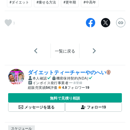
#ダイエット
#痩せる方法
#更年期
#中高年
3
一覧に戻る
ダイエットティーチャーやのへい
本人確認
機密保持契約(NDA)
インボイス発行事業者
未登録
総販売実績
54
評価
4.9
フォロワー
19
無料で見積り相談
メッセージを送る
フォロー
19
スケジュール