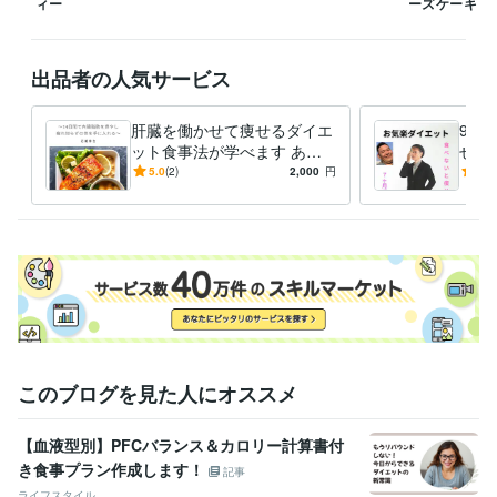
ィー
ーズケーキ
Excel:25年
Google スプレッドシート:10年
Word:25年
得意分野
住まい・美容・生活相談
ダイエットカウンセリング
出品者の人気サービス
ダイエット
学歴
肝臓を働かせて痩せるダイエ
92
愛媛大学
1992年3月 ~ 1996年2月
ット食事法が学べます あな
せた
たの疲労の原因は「肝臓の悲
いと
5.0
(2)
2,000
円
5.0
鳴」かもしれません
を食
このブログを見た人にオススメ
【血液型別】PFCバランス＆カロリー計算書付
き食事プラン作成します！
記事
ライフスタイル