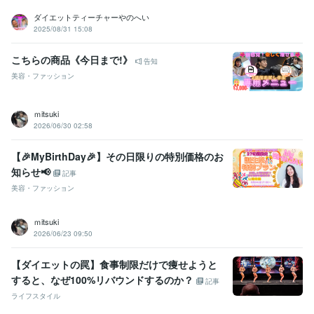
ダイエットティーチャーやのへい
2025/08/31 15:08
こちらの商品《今日まで!》
告知
美容・ファッション
ｍitsuki
2026/06/30 02:58
【🎉MyBirthDay🎉】その日限りの特別価格のお
知らせ📢
記事
美容・ファッション
ｍitsuki
2026/06/23 09:50
【ダイエットの罠】食事制限だけで痩せようと
すると、なぜ100%リバウンドするのか？
記事
ライフスタイル