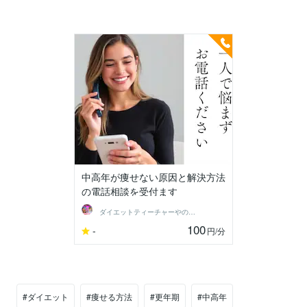
中高年が痩せない原因と解決方法
の電話相談を受付ます
ダイエットティーチャーやのへい
100
-
円
/分
#ダイエット
#痩せる方法
#更年期
#中高年