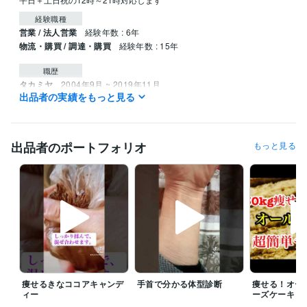
経験職種
営業 / 法人営業
経験年数 : 6年
物流・購買 / 調達・購買
経験年数 : 15年
職歴
タカミヤ
2004年9月 ~ 2019年11月
出品者の実績をもっと見る
受賞歴
やのへいお気楽ダイエット
妻を笑顔にすること
1時間毎ダイエット
食材活用ダイエット痩せる秘訣
ダイエット裏技100選
アンチエイジ
出品者のポートフォリオ
もっと見る
ングダイエット
満足度MAX！食べたい欲求をコントロールするダイ
エット革命
お気楽ダイエット
5分間ダイエット
血糖値コントロール
ダイエット
7ヶ月で33kg痩せた驚きの120選レシピ
妻を笑顔2する1
00のこと
痩せる黄金比
痩せる為の食事術
血液型ダイエット
最
強！地中海食ダイエット
40代ダイエット完全ガイド
痩せ体質になる
方法
意地でも運動しないダイエット
食生活だけで10歳若見え
資格・検定
食生活アドバイザー2級
取得年 : 2018年
ビジネス・クリエイティブツール
痩せるきなココアキャンデ
手首で分かる体型診断
痩せる！オー
ィー
ーズケーキ
Excel:25年
Google スプレッドシート:10年
Word:25年