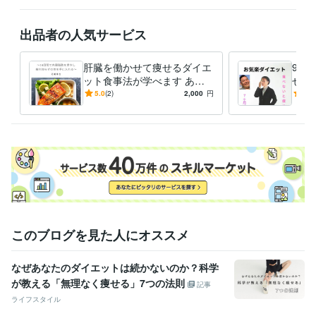
得意分野
住まい・美容・生活相談
ダイエットカウンセリング
出品者の人気サービス
ダイエット
学歴
肝臓を働かせて痩せるダイエ
92
愛媛大学
1992年3月 ~ 1996年2月
ット食事法が学べます あな
せた
たの疲労の原因は「肝臓の悲
いと
5.0
(2)
2,000
円
5.0
鳴」かもしれません
を食
このブログを見た人にオススメ
なぜあなたのダイエットは続かないのか？科学
が教える「無理なく痩せる」7つの法則
記事
ライフスタイル