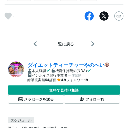
4
一覧に戻る
ダイエットティーチャーやのへい
本人確認
機密保持契約(NDA)
インボイス発行事業者
未登録
総販売実績
54
評価
4.9
フォロワー
19
無料で見積り相談
メッセージを送る
フォロー
19
スケジュール
平日＋土日祝の12時～21時対応します