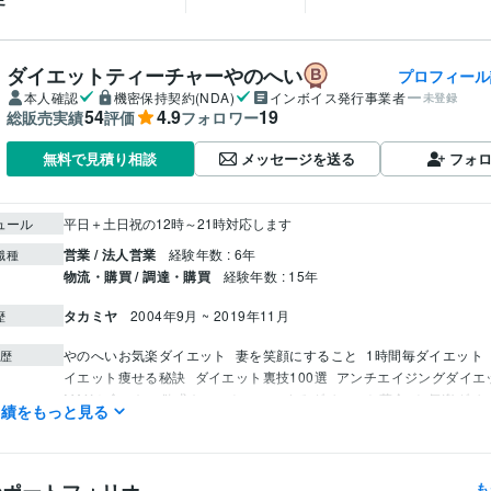
ダイエットティーチャーやのへい
プロフィール
本人確認
機密保持契約(NDA)
インボイス発行事業者
未登録
54
4.9
19
総販売実績
評価
フォロワー
メッセージを送る
フォ
無料で見積り相談
ュール
平日＋土日祝の12時～21時対応します
営業 / 法人営業
経験年数 : 6年
職種
物流・購買 / 調達・購買
経験年数 : 15年
タカミヤ
2004年9月 ~ 2019年11月
歴
やのへいお気楽ダイエット
妻を笑顔にすること
1時間毎ダイエット
歴
イエット痩せる秘訣
ダイエット裏技100選
アンチエイジングダイエ
MAX！食べたい欲求をコントロールするダイエット革命
お気楽ダイ
実績をもっと見る
ダイエット
血糖値コントロールダイエット
7ヶ月で33kg痩せた驚き
ピ
妻を笑顔2する100のこと
痩せる黄金比
痩せる為の食事術
血液
ト
最強！地中海食ダイエット
40代ダイエット完全ガイド
痩せ体質
意地でも運動しないダイエット
食生活だけで10歳若見え
も