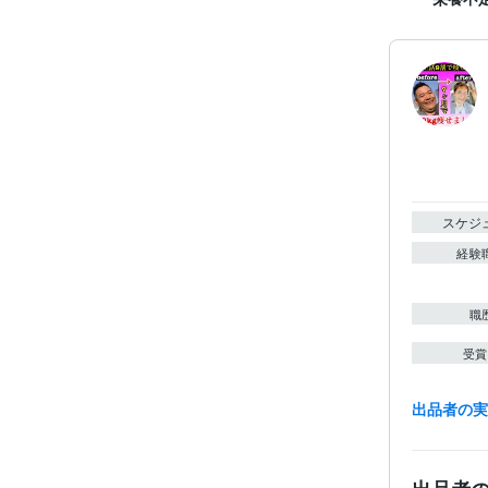
スケジ
経験
職
受賞
出品者の