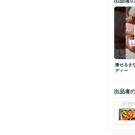
出品者
資格・
ビジネス・
ティブ
得意
学
痩せるき
ディー
出品者