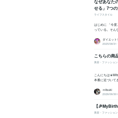
なぜあなた
せる」7つ
ライフスタイル
はじめに 「今
っている。そんな
ダイエット
2025/08/31 
こちらの商
美容・ファッション
こんにちは☀️M
本番に近づいてき
ｍitsuki
2026/06/30 
【🎉MyBi
美容・ファッション