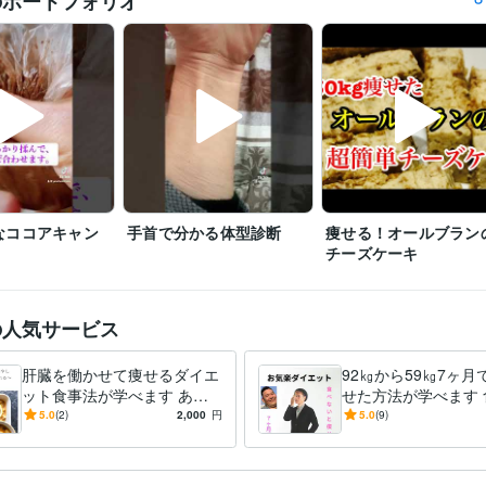
のポートフォリオ
食生活アドバイザー2級
取得年 : 2018年
検定
Excel:25年
Google スプレッドシート:10年
Word:25年
クリエイ
ツール
住まい・美容・生活相談
ダイエットカウンセリング
分野
ダイエット
愛媛大学
1992年3月 ~ 1996年2月
歴
なココアキャン
手首で分かる体型診断
痩せる！オールブラン
チーズケーキ
の人気サービス
肝臓を働かせて痩せるダイエ
92㎏から59㎏7ヶ月
ット食事法が学べます あな
せた方法が学べます 
たの疲労の原因は「肝臓の悲
いと痩せない！痩せ
5.0
(2)
2,000
円
5.0
(9)
鳴」かもしれません
を食べる。油で脂を