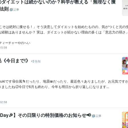
のダイエットは続かないのか？科学が教える「無理なく痩
の法則
記事
度こそは絶対に痩せる！」そう決意してダイエットを始めたものの、気がつくと元の
経験はありませんか？ 実は、ダイエットが続かない理由の多くは「意志力の弱さ」で
ティーチャーやのへい
15:08
品《今日まで!》
告知
itsukiです🤤台風🌀だったり、地震🫨だったり、最近色々ありましたが、お元気で
ましたね🥵今日で6月も終わり、今年も明日から折り返しになります...
02:58
rthDay🎉】その日限りの特別価格のお知らせ📢
記事