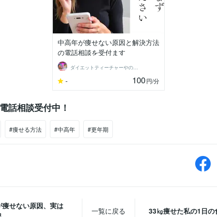
中高年が痩せない原因と解決方法
の電話相談を受付ます
ダイエットティーチャーやのへい
100
-
円
/分
電話相談受付中！
#痩せる方法
#中高年
#更年期
が痩せない原因、実は
一覧に戻る
33㎏痩せた私の1日の
足