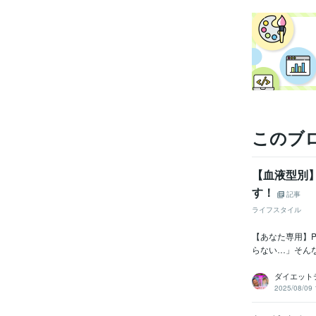
このブ
【血液型別
す！
記事
ライフスタイル
【あなた専用】
らない…」そんな
ダイエット
2025/08/09 