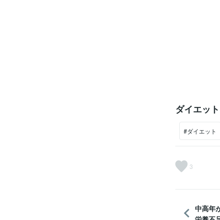
ダイエット
#ダイエット
3
中高年
栄養不