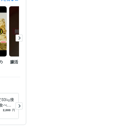
の
腸活！甘酒豆乳ココア
ウエスト103cmから73cm
知らな
になった運動
カニズ
で33㎏痩
食べたい欲求をコントロール
食べな
出来るようになります 食欲
る食べ物
を満たしながら理想の体型を
2,000
円
5.0
(6)
2,000
円
落とす！
実現する秘訣を大公開！