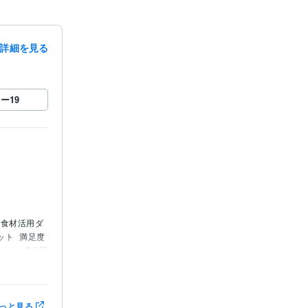
詳細を見る
ロー
19
食材活用ダ
ット
満足度
エット
5分間
の120選レシ
型ダイエッ
になる方法
っと見る