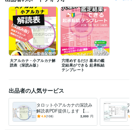
大アルカナ・小アルカナ解
穴埋めするだけ 基本の鑑
読表（深読み版）
定結果ができる 起承転結
テンプレート
出品者の人気サービス
タロット小アルカナの深読み
穴埋
解読表PDF提供します 【商
結果
用OK】タロット小アルカナ5
定結
4.9
(108)
2,000
円
5.0
6枚（深読み.Ver解読表）
プレ