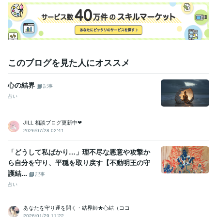
このブログを見た人にオススメ
心の結界
記事
占い
JILL 相談ブログ更新中❤︎
2026/07/28 02:41
「どうして私ばかり…」理不尽な悪意や攻撃か
ら自分を守り、平穏を取り戻す【不動明王の守
護結...
記事
占い
あなたを守り運を開く・結界師★心結（ココ
2026/01/29 11:22