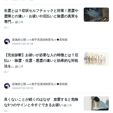
生霊とは？症状セルフチェックと対策！悪霊や
霊障との違い・お祓いや厄払いと除霊の真実を
専門...
記事
占い
新施術公開→≪相手意識強制変化≫◆星桜龍
2026/07/25 03:58
【完全診断】お祓いが必要な人の特徴とは？厄
払い・除霊・生霊・悪霊の違いと効果的な対処
法を...
記事
占い
新施術公開→≪相手意識強制変化≫◆星桜龍
2026/07/25 03:55
良くないことが続くのはなぜ 放置すると危険
な5つのサインと今すぐできるお祓い
記事
占い