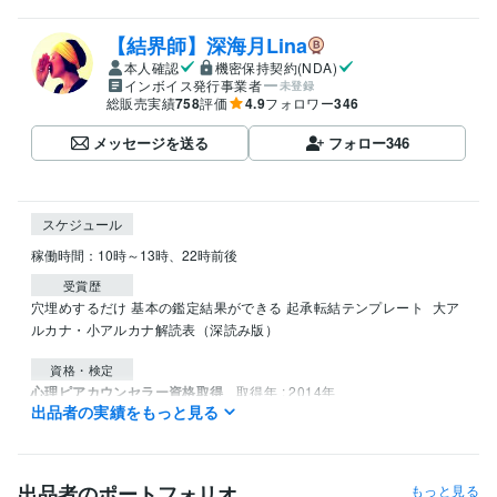
【結界師】深海月Lina
本人確認
機密保持契約(NDA)
インボイス発行事業者
未登録
総販売実績
758
評価
4.9
フォロワー
346
メッセージを送る
フォロー
346
スケジュール
稼働時間：10時～13時、22時前後
受賞歴
穴埋めするだけ 基本の鑑定結果ができる 起承転結テンプレート
大ア
ルカナ・小アルカナ解読表（深読み版）
資格・検定
心理ピアカウンセラー資格取得
取得年 : 2014年
出品者の実績をもっと見る
得意分野
占い
メール鑑定（1,000文字以上）
独立
天職
転職
恋愛
不倫
経営
結婚
出品者のポートフォリオ
もっと見る