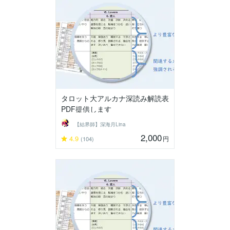
タロット大アルカナ深読み解読表
PDF提供します
【結界師】深海月Lina
2,000
4.9
円
(104)