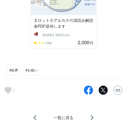
タロット小アルカナの深読み解読
表PDF提供します
【結界師】深海月Lina
2,000
4.9
円
(108)
#結界
#お祓い
8
一覧に戻る