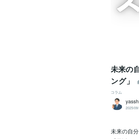
未来の
ング」
コラム
yassh
2025/09/
未来の自分