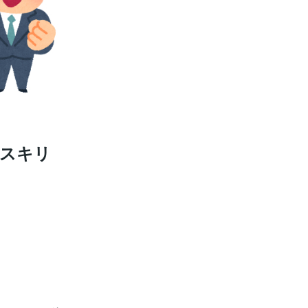
リスキリ
門