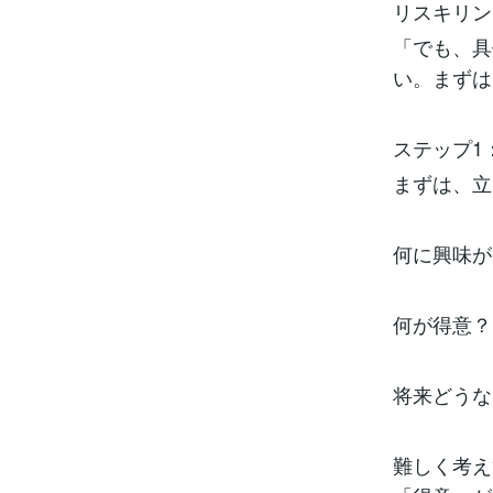
リスキリン
「でも、具
い。まずは
ステップ1
まずは、立
何に興味が
何が得意？
将来どうな
難しく考え