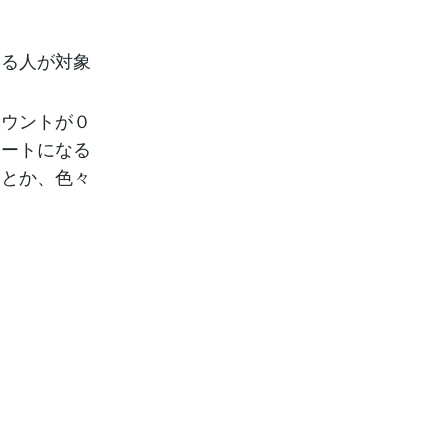
いる人が対象
カウントが０
タートになる
るとか、色々