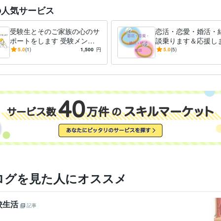
の人気サービス
受験生とそのご家族の心のサ
恋活・恋愛・婚活・
ポートをします 受験メンタ
談乗ります＆応援しま
ルトレーナーがあなたのお悩
ンタルトレーナーが
5.0
(1)
1,500
円
5.0
(5)
み相談をお受けします
ートします
ログを見た人にオススメ
校生活
記事