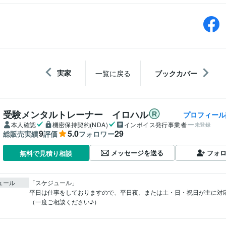
実家
一覧に戻る
ブックカバー
受験メンタルトレーナー イロハル
プロフィール
本人確認
機密保持契約(NDA)
インボイス発行事業者
未登録
9
5.0
29
総販売実績
評価
フォロワー
メッセージを送る
フォ
無料で見積り相談
ュール
「スケジュール」

平日は仕事をしておりますので、平日夜、または土・日・祝日が主に対
（一度ご相談ください♪）