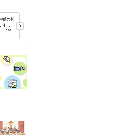
結婚の相
目標達成シートを使って『夢
す メ
をかなえる方法』教えます
心のサポ
受験メンタルトレーナーが
1,000
円
5.0
(1)
1,500
円
「マンダラチャート」の作り
方を伝授！