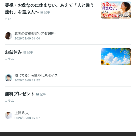
霊視・お盆なのに休まない。あえて「人と違う
流れ」を選ぶ人へ
記事
占い
真実の霊視鑑定✨アダ369✨
2026/08/09 01:04
お盆休み
記事
コラム
照（てる）☀️癒やし系ボイス
2026/08/08 12:32
無料プレゼント
記事
コラム
上野 和人
2026/08/08 07:07