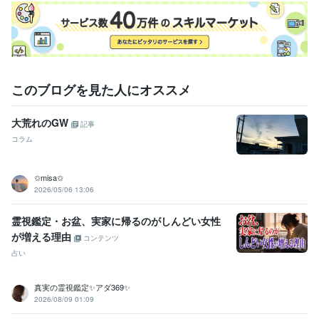
このブログを見た人にオススメ
大荒れのGW
記事
コラム
✩misa✩
2026/05/06 13:06
霊視鑑定・お盆、実家に帰るのがしんどい女性
が増える理由
コンテンツ
占い
真実の霊視鑑定✨アダ369✨
2026/08/09 01:09