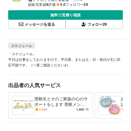
総販売実績
9
評価
5.0
フォロワー
29
無料で見積り相談
メッセージを送る
フォロー
29
スケジュール
「スケジュール」

平日は仕事をしておりますので、平日夜、または土・日・祝日が主に対
応可能です。（一度ご相談ください♪）
出品者の人気サービス
受験生とそのご家族の心のサ
恋活
ポートをします 受験メンタ
談乗
ルトレーナーがあなたのお悩
ンタ
5.0
(1)
1,500
円
5.0
み相談をお受けします
ート