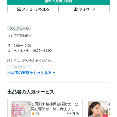
無料で見積り相談
メッセージを送る
フォロー
8
スケジュール
＜対応可能時間＞

月　9:00〜12:00

火・水・木・金　19:00〜21:00

詳しくはお問い合わせください。
経験職種
出品者の実績をもっと見る
ライフスタイル・その他 / 講師・インストラクター
経験年数 : 2年
ライフスタイル・その他 / その他
経験年数 : 8年
資格・検定
出品者の人気サービス
公認心理師
取得年 : 2021年
社会福祉士
取得年 : 2016年
初回割★精神保健福祉士・公
初回
得意分野
認心理師が一緒に考えます
セッ
オンラインレッスン・習い事
ヨーガ療法士
ストレスや生きにくさを抱え
中で
-
(1)
200
円
/分
5.0
ヨガ
健康