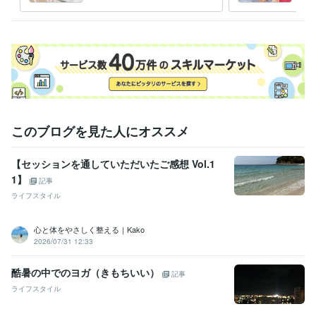
た方へ
いき
悩み相談・カウンセリング
社会福祉士、公認心理師（共に国家資
格）
語学力
英語
日常会話レベル
このブログを見た人にオススメ
【セッションを通していただいたご感想 Vol.1
1】
記事
ライフスタイル
心と体をやさしく整える｜Kako
2026/07/31 12:33
酷暑の中でのヨガ（きもちいい）
記事
ライフスタイル