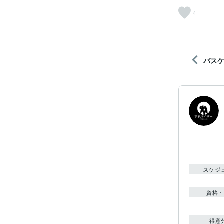
4
バス
スケジ
資格・
得意