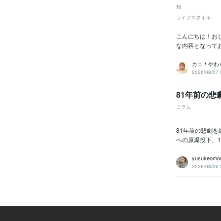
知
ライフスタイル
こんにちは！お
な内容となって
カニ＊やわ
2026/08/07 
81年前の悲
コラム
81年前の悲劇
への原爆投下、1
yusukeomor
2026/08/06 