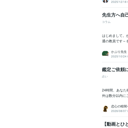
2025/12/18 
先生方へ自
コラム
はじめまして。か
通の教員です～も
かぷり先生
2025/10/24 
鑑定ご依頼
占い
24時間、あな
外は数分以内に
恋心の暗闇
2026/08/07 
【動画とひと