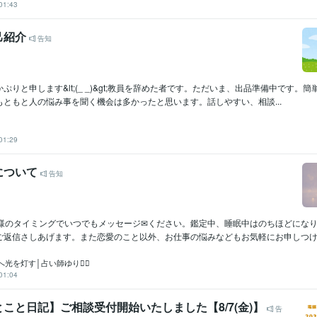
01:43
己紹介
告知
ぷりと申します&lt;(_ _)&gt;教員を辞めた者です。ただいま、出品準備中です。
ともと人の悩み事を聞く機会は多かったと思います。話しやすい、相談...
01:29
について
告知
た様のタイミングでいつでもメッセージ✉ください。鑑定中、睡眠中はのちほどにな
ご返信さしあげます。また恋愛のこと以外、お仕事の悩みなどもお気軽にお申しつけくだ
へ光を灯す│占い師ゆり❁⃘
01:04
こと日記】ご相談受付開始いたしました【8/7(金)】
告