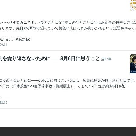
しゃべりするカニです。⭐ひとこと日記⭐本日のひとこと日記はお食事の最中な方に
おります。先日Xで耳垢が湿っていて黄色い人はわきが臭いがちという話題をキャッチい
らかまごころ検定1級
00:01
劇を繰り返さないために――8月6日に思うこと
記事
を繰り返さないために――8月6日に思うこと今日は、広島に原爆が投下された日です。
2日には日本航空123便墜落事故（御巣鷹山）、そして15日には敗戦の日を迎...
i
22:02