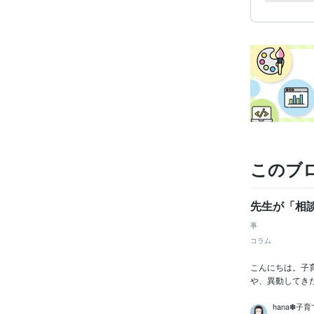
このブ
先生が「相
事
コラム
こんにちは。子
や、異動してき
hana✽子