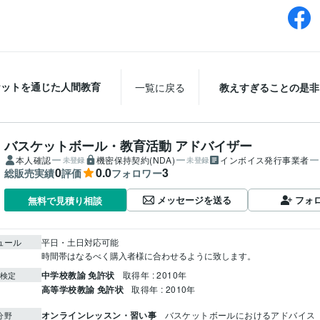
ケットを通じた人間教育
一覧に戻る
教えすぎることの是非
バスケットボール・教育活動 アドバイザー
本人確認
機密保持契約(NDA)
インボイス発行事業者
未登録
未登録
0
0.0
3
総販売実績
評価
フォロワー
メッセージを送る
フォ
無料で見積り相談
ュール
平日・土日対応可能

時間帯はなるべく購入者様に合わせるように致します。
中学校教諭 免許状
取得年 : 2010年
検定
高等学校教諭 免許状
取得年 : 2010年
オンラインレッスン・習い事
バスケットボールにおけるアドバイス
分野