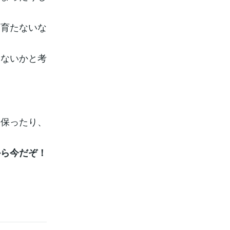
ゃ育たないな
はないかと考
を保ったり、
から今だぞ！