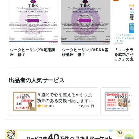
☆電話相談の予定☆

夜19時前後に対応可能、深夜帯は対応不可のことが多いです。

（メッセージにてお問い合わせいただければ、細かい時間設定をお打ち
合わせの上、「待機中」に設定させていただきます）

（電話相談の「予約」は、毎時「00分」または「30分」しか受付できま
せんのでご注意ください。例えば10時10分とか、22時45分といったご予
約はできないシステムになっております。10時や22時30分という形での
ご予約となってしまいます。事前にダイレクトメッセージでお問い合わ
シータヒーリング®応用講
シータヒーリング®DNA基
「ココナラで
せいただければ、細かい時間設定で「待機」することも可能です）

座 修了
礎講座 修了
を成功させる
ック」の出版
※下記のリンクより、無料登録して電話番号認証するとココナラより100
0ポイントプレゼントされます。

よかったらご活用ください。

出品者の人気サービス
https://coconala.com/invite/4F26V
経験職種
５週間で心を整える⭐うつ脱
４週
ライフスタイル・その他 / 占い師
経験年数 : 1年
効果のある交換日記します
談・
ライフスタイル・その他 / カウンセラー・コーチ
経験年数 : 20年
【通常版】気持ちを吐き出
『対
5.0
(131)
12,000
円
5.0
ライフスタイル・その他 / その他
経験年数 : 2年
す、習慣化❗
派』
サブ
職歴
社会福祉協議会
2002年4月 ~ 2004年12月
障害者就労支援機関
2005年1月 ~ 現在
ココナラ
2018年12月 ~ 現在