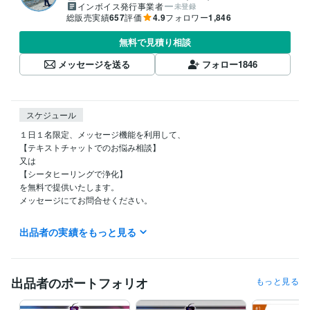
インボイス発行事業者
未登録
総販売実績
657
評価
4.9
フォロワー
1,846
無料で見積り相談
メッセージを送る
フォロー
1846
スケジュール
１日１名限定、メッセージ機能を利用して、

【テキストチャットでのお悩み相談】

又は

【シータヒーリングで浄化】

を無料で提供いたします。

メッセージにてお問合せください。

出品者の実績をもっと見る
ご質問・ご要望などはぜひメッセージでお寄せください。

ココナラブログ不定期で更新中です♪

毎日チェックしていますので、最短1時間以内どんなに遅くとも24時間
出品者のポートフォリオ
もっと見る
以内にはお返事させていただきます！
