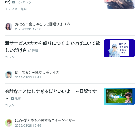
er)
コンテンツ
その他ツール
エンタメ・趣味
ソーシャルワーク:21年
うつ経験:13年
ココナラ出品:5年
音声配信:3年
ギター弾き語り 永遠の初心者:27年
シータヒーリング®︎:1年
おはる＊癒しゆるっと開運びより ☕️
得意分野
2026/03/31 12:56
悩み相談・カウンセリング
お悩み相談・話し相手・愚痴聞き
性格診
断
考え方のクセ診断
交換日記（１週間〜）
認知行動療法
問題解決
新サービス⭐だから眠りにつくまでそばにいて欲
技能法
元気回復行動プラン(WRAP)
シータヒーリング®
しいだけさ
告知
うつ
悩み相談
福祉
家族
人間関係
心の病
夫婦
仕事
コラム
認知行動療法
シータヒーリング
ビジネス代行・事務代行
ココナラ出品のコンサル・コーチング
シー
タヒーリング®
照（てる）☀️癒やし系ボイス
ココナラ
カウンセリング
ビジネス
起業
副業
出品
集客
2026/03/22 11:41
悩み相談
シータヒーリング
コンサル
余計なことはしすぎるほどいいよ ～日記です
学歴
武蔵大学
1997年3月 ~ 2001年2月
～
記事
コラム
ゆめ⭐︎愛と夢を応援するスターゲイザー
2026/03/28 15:49