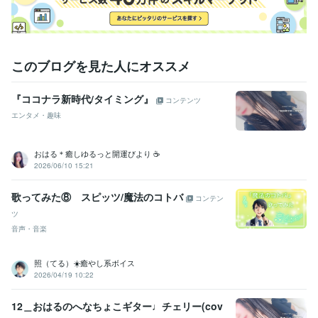
Kindle
2021年2月 ~ 現在
stand.fm
2021年4月 ~ 現在
シータヒーリング®︎
2023年3月 ~ 現在
このブログを見た人にオススメ
受賞歴
ココナラプラチナランク45か月継続
「ココナラカウンセラーの出品
術」
「ココナラで相談サービスを成功させる出品ワークブック」
Ki
『ココナラ新時代/タイミング』
コンテンツ
ndle オークション・eコマースランキング１位
Kindle 小規模ビジネ
エンタメ・趣味
スに関する電子書籍ランキング１位
資格・検定
おはる＊癒しゆるっと開運びより ☕️
ホームヘルパー2級養成研修修了
取得年 : 2002年
2026/06/10 15:21
社会福祉士
取得年 : 2006年
精神保健福祉士
取得年 : 2012年
歌ってみた⑧ スピッツ/魔法のコトバ
コンテン
ストレスチェック実施者養成研修修了
取得年 : 2016年
ツ
普通自動車運転免許
取得年 : 2000年
音声・音楽
シータヒーリング®DNA基礎
取得年 : 2023年
シータヒーリング®DNA応用
取得年 : 2023年
ホームヘルパー2級
取得年 : 2001年
照（てる）☀️癒やし系ボイス
社会福祉士
取得年 : 2005年
2026/04/19 10:22
精神保健福祉士
取得年 : 2011年
普通自動車第一種運転免許
取得年 : 1999年
12＿おはるのへなちょこギター♩チェリー(cov