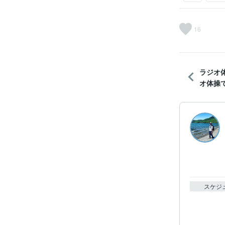
16
ラジオ
オ体操
スケジ