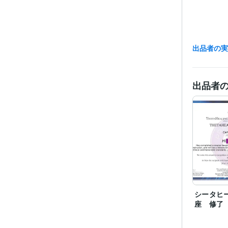
出品者の
出品者
シータヒ
座 修了