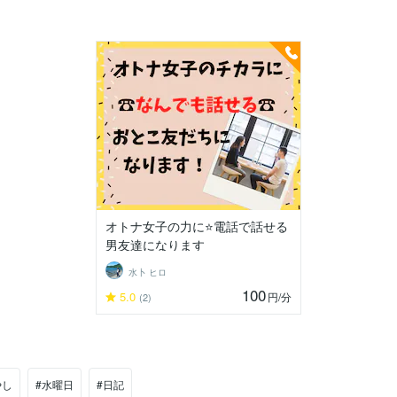
オトナ女子の力に⭐電話で話せる
男友達になります
水卜 ヒロ
100
5.0
円
/分
(2)
やし
#水曜日
#日記