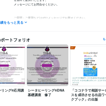
メッセージにてお問合せください。

ご質問・ご要望などはぜひメッセージでお寄せください。

実績をもっと見る
ココナラブログ不定期で更新中です♪

毎日チェックしていますので、最短1時間以内どんなに遅くとも24時間
事させていただきます！

のポートフォリオ
も
☆電話相談の予定☆

夜19時前後に対応可能、深夜帯は対応不可のことが多いです。

（メッセージにてお問い合わせいただければ、細かい時間設定をお打ち
「待機中」に設定させていただきます）

（電話相談の「予約」は、毎時「00分」または「30分」しか受付でき
意ください。例えば10時10分とか、22時45分といったご予約はできな
なっております。10時や22時30分という形でのご予約となってしまい
ダイレクトメッセージでお問い合わせいただければ、細かい時間設定で
ことも可能です）

※下記のリンクより、無料登録して電話番号認証するとココナラより100
ーリング®応用講
シータヒーリング®DNA
「ココナラで相談サー
レゼントされます。

基礎講座 修了
スを成功させる出品ワ
よかったらご活用ください。

クブック」の出版
https://coconala.com/invite/4F26V