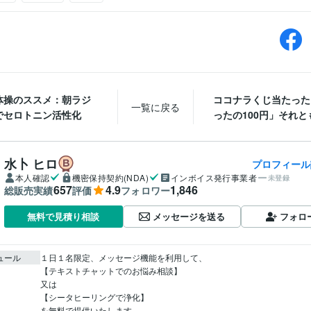
体操のススメ：朝ラジ
ココナラくじ当たった
一覧に戻る
でセロトニン活性化
ったの100円」それとも.
水卜 ヒロ
プロフィール
本人確認
機密保持契約(NDA)
インボイス発行事業者
未登録
657
4.9
1,846
総販売実績
評価
フォロワー
メッセージを送る
フォロ
無料で見積り相談
ュール
１日１名限定、メッセージ機能を利用して、

【テキストチャットでのお悩み相談】

又は

【シータヒーリングで浄化】

を無料で提供いたします。
