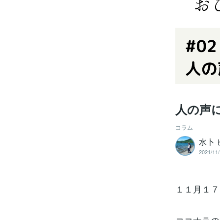
人の声
コラム
水卜 
2021/11/
１１月１７