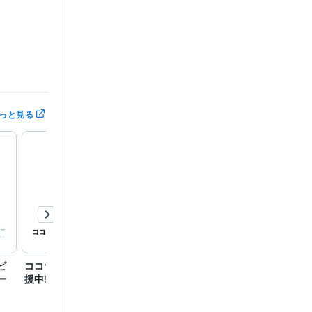
以内にはお返
っと見る
合わせの上、
ませんのでご注
いシステムに
ます。事前に
「待機」する
0ポイントプ
ビ
ココナラカウンセラー応
心の悩みカテゴリランキ
ココナ
ー
援中‼︎
ング１位になりました⭐️
でプラ