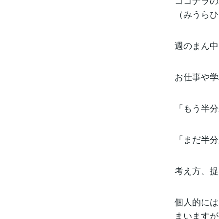
ココナラの
（みうらひ
週のまん中
お仕事や学
「もう半分
「まだ半分
考え方、捉
個人的には
まいますが