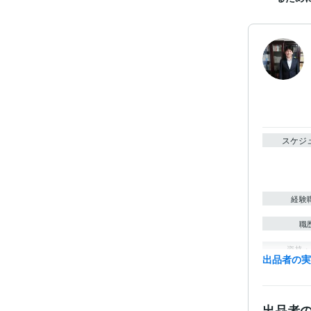
スケジ
経験
職
資格・
出品者の
得意
出品者