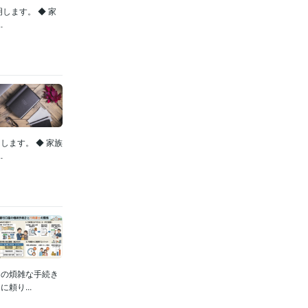
します。 ◆ 家
.
ます。 ◆ 家族
.
この煩雑な手続き
頼り...