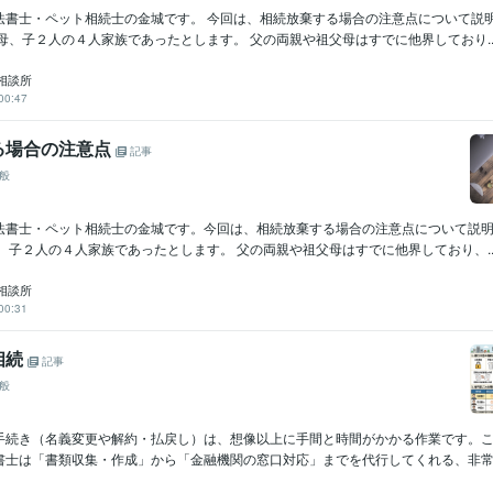
法書士・ペット相続士の金城です。 今回は、相続放棄する場合の注意点について説明
母、子２人の４人家族であったとします。 父の両親や祖父母はすでに他界しており..
相談所
00:47
る場合の注意点
記事
般
法書士・ペット相続士の金城です。今回は、相続放棄する場合の注意点について説明し
、子２人の４人家族であったとします。 父の両親や祖父母はすでに他界しており、..
相談所
00:31
相続
記事
般
手続き（名義変更や解約・払戻し）は、想像以上に手間と時間がかかる作業です。
書士は「書類収集・作成」から「金融機関の窓口対応」までを代行してくれる、非常に