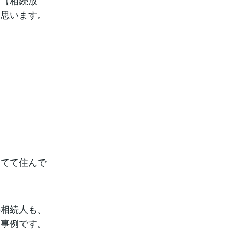
に【相続放
と思います。
。
建てて住んで
の相続人も、
う事例です。