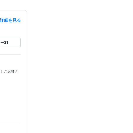
詳細を見る
ロー
31
返しご返答さ
言書作成 
相続相談