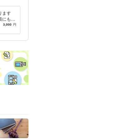
ります
談にも応
3,000
円