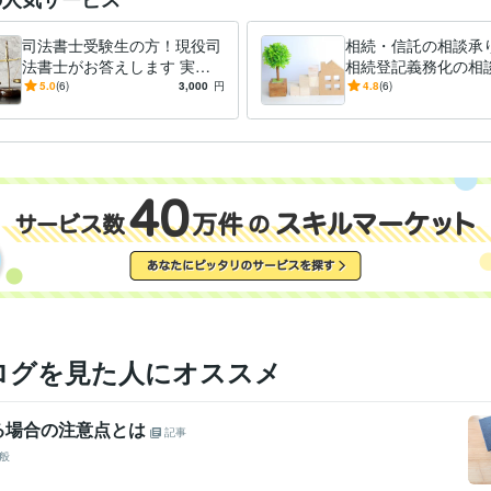
鳥取大学中退
1985年3月 ~ 1991年2月
歴
司法書士受験生の方！現役司
相続・信託の相談承
法書士がお答えします 実務
相続登記義務化の相
経験１９年の司法書士が、
じます
5.0
(6)
3,000
円
4.8
(6)
様々な相談に応じます
ログを見た人にオススメ
る場合の注意点とは
記事
般