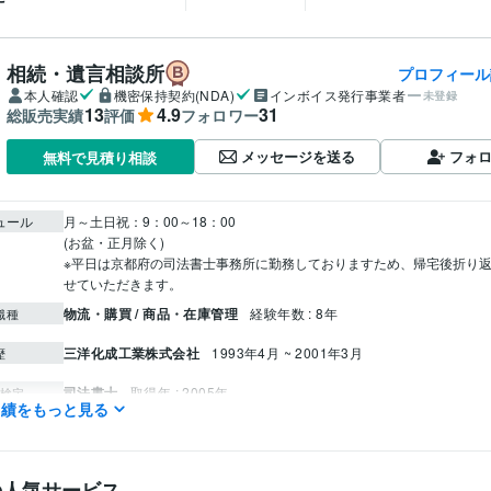
相続・遺言相談所
プロフィール
本人確認
機密保持契約(NDA)
インボイス発行事業者
未登録
13
4.9
31
総販売実績
評価
フォロワー
メッセージを送る
フォ
無料で見積り相談
ュール
月～土日祝：9：00～18：00

(お盆・正月除く)

※平日は京都府の司法書士事務所に勤務しておりますため、帰宅後折り
物流・購買 / 商品・在庫管理
経験年数 : 8年
職種
三洋化成工業株式会社
1993年4月 ~ 2001年3月
歴
司法書士
取得年 : 2005年
検定
実績をもっと見る
ビジネス代行・事務代行
ペット信託相談
ペット信託契約書作成
遺
分野
ペット ペット信託
家族信託
相続 遺言
信託
法律相談
相続対策
信託相談
遺言書作成
司法書士
の人気サービス