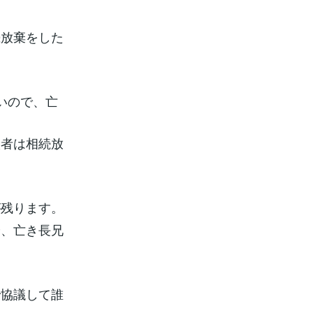
続放棄をした
いので、亡
談者は相続放
が残ります。
や、亡き長兄
で協議して誰