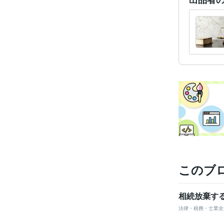
学
このブ
相続放棄す
法律・税務・士業全