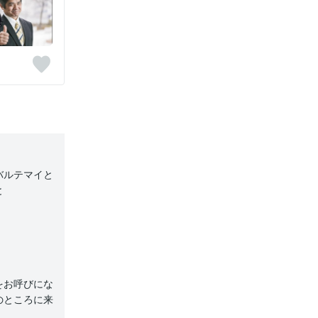
バルテマイと
と
をお呼びにな
のところに来