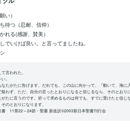
イクル
願い）
ち待つ（忍耐、信仰）
かれる(感謝、賛美）
しでいけば良い。と言ってましたね。
シ
えて言われた。
さい。
あなたがたに告げます。だれでも、この山に向かって、『動いて、海に
で疑わず、ただ、自分の言ったとおりになると信じるなら、そのとおり
たがたに言うのです。祈って求めるものは何でも、すでに受けたと信じ
、そのとおりになります。
書 11章22～24節・聖書 新改訳©2003新日本聖書刊行会