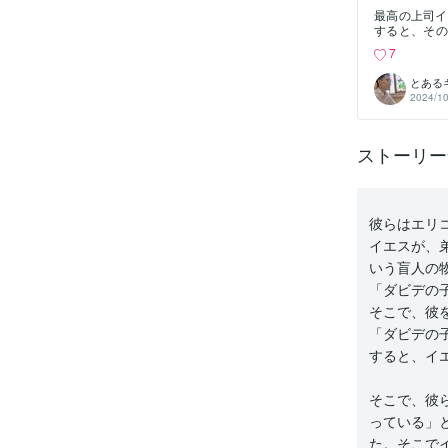
最高の上司イ
すると、その
さい」マルコ
7
りのイエス
す。 前提
とある
し、イエスご
2024/10
っていたので
エスは、人
書 2章24
ストーリー全
と問いました
さない。部下
イエス様。最
司であり、崇
たをしもべと
彼らはエリ
わたしはあな
あなたがたに
イエスが、
（祈り・叫び
いう盲人の
あ人を造ろう
説的に言え
「ダビデの
ね）・神に似
そこで、彼
い結論・友達
「ダビデの
すると、イ
そこで、彼
っている」
た。そこで