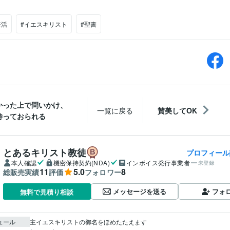
妊活
#イエスキリスト
#聖書
かった上で問いかけ、
一覧に戻る
賛美してOK
待っておられる
とあるキリスト教徒
プロフィール
本人確認
機密保持契約(NDA)
インボイス発行事業者
未登録
11
5.0
8
総販売実績
評価
フォロワー
メッセージを送る
フォ
無料で見積り相談
ュール
主イエスキリストの御名をほめたたえます
