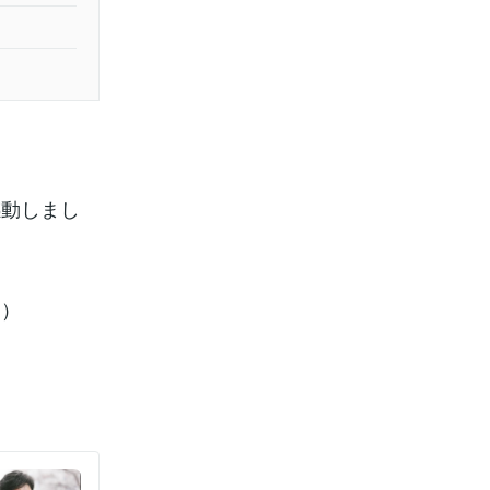
感動しまし
し）