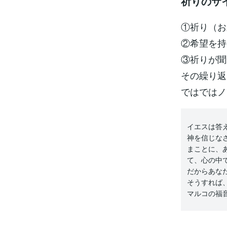
祈りのサ
①祈り（お
②希望を持
③祈りが聞
その繰り返
ではではノ
イエスは答
神を信じな
まことに、
て、心の中
だからあな
そうすれば
マルコの福音