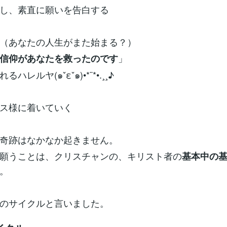
し、素直に願いを告白する
（あなたの人生がまた始まる？）
」
信仰があなたを救ったのです
ハレルヤ(๑ˇεˇ๑)•*¨*•.¸¸♪
ス様に着いていく
奇跡はなかなか起きません。
願うことは、クリスチャンの、キリスト者の
基本中の
。
のサイクルと言いました。