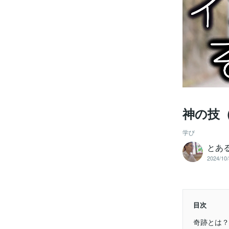
神の技
学び
とあ
2024/10/
目次
奇跡とは？