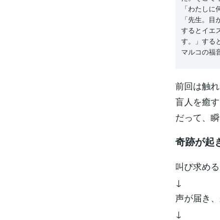
「わたしに
「先生。目
するとイエ
す。」する
マルコの福音
前回は触れ
盲人を癒す
だって、瞬
奇跡が起
叫び求める
↓
声が届き、
↓