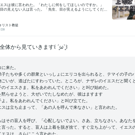
エスは彼に言われた。「わたしに何をしてほしいのですか。」
目の見えない人は言った。「先生、目が見えるようにしてくだ
の福音書 10章51節このシーンは目の見えない人が、通りがか
様に大声で叫んで来てもらい、目を癒してもらう前のセリフで
としてイエス様は神の子であり、全知全能であられます。しか
キリスト教徒
自身は、彼らに自分をお任せにならなかった。すべての人を知
/28
、人についてだれの証言も必要とされなかったからである。イ
のうちに何があるかを知っておられたのである。ヨハネの福音
～25節全てをご存じですが「わたしに何をしてほしいのですか」
体から見ていきます꒰ ´͈ω`͈꒱
。私たちの返信（祈り）を待っておられます。すぐに答えを渡
を成長させるために考える力を（祈り）を導き待っておられる
高の上司ではないでしょうか。しかも友と語られます。友達上
めるリスペクト上司であられます。わたしはもはや、あなたが
は呼びません。しもべは主人のすることを知らないからです。
コに来た。
たがたを友と呼びました。なぜなら父から聞いたことをみな、
知らせたからです。ヨハネの福音書 15章15節大切なのは願い
弟子たちや多くの群衆といっしょにエリコを出られると、テマイの子の
）・「求めなさい。そうすれば与えられます」マタイ7.7・「さ
物ごいが、道ばたにすわっていた。ところが、ナザレのイエスだと聞く
。我々の形として、我々に似せて」創世記1.26この2の原則は逆
ば・求めないと与えられない（それでも与えられるのは恵です
子のイエスさま。私をあわれんでください」と叫び始めた。
た私たちは仲間です。敵対（不信仰）すると、祈りは聞かれな
を黙らせようと、大ぜいでたしなめたが、彼はますます
のイエス様が願
子よ。私をあわれんでください」と叫び立てた。
エスは立ち止まって、「あの人を呼んで来なさい」と言われた。
らはその盲人を呼び、「心配しないでよい。さあ、立ちなさい。あなた
と言った。すると、盲人は上着を脱ぎ捨て、すぐ立ち上がって、イエス
イエスは、さらにこう言われた。