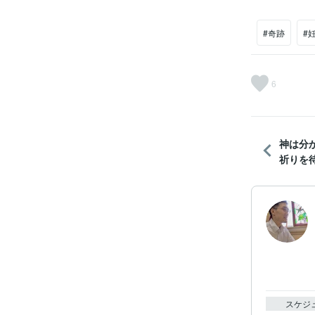
#奇跡
#
6
神は分
祈りを
スケジ