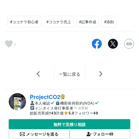
#ココナラ初心者
#ココナラ売上
#記事作成
#添削
9
一覧に戻る
ProjectCO2
本人確認
機密保持契約(NDA)
インボイス発行事業者
未登録
総販売実績
143
評価
5.0
フォロワー
49
無料で見積り相談
メッセージを送る
フォロー
49