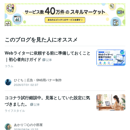
このブログを見た人にオススメ
Webライターに依頼する前に準備しておくこと
｜初心者向けガイド
記事
コラム
ひぐち｜広告・SNS用バナー制作
2026/07/01 02:37
ココナラ試行錯誤中。見落としていた設定に気
づきました。
記事
ライフスタイル
あかり♡心の小部屋
2026/08/04 15:32