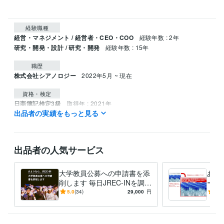
経験職種
経営・マネジメント / 経営者・CEO・COO
経験年数 : 2年
研究・開発・設計 / 研究・開発
経験年数 : 15年
職歴
株式会社シアノロジー
2022年5月 ~ 現在
資格・検定
日商簿記検定3級
取得年 : 2021年
出品者の実績をもっと見る
ビジネス・クリエイティブツール
Wix:10年
Excel:20年
PowerPoint:20年
Word:20年
STORES:3年
Moneyfoward:3年
iMovie:4年
出品者の人気サービス
得意分野
ライティング・翻訳
研究論文添削
Webデザイン
大学教員公募への申請書を添
あな
大学
テクノロジー
環境
バイオ
経営
削します 毎日JREC-INを調べ
ータ
る日々を終わらせましょう
ング
5.0
(34)
29,000
円
5.0
学歴
いと
東京大学大学院
2002年3月 ~ 2007年2月