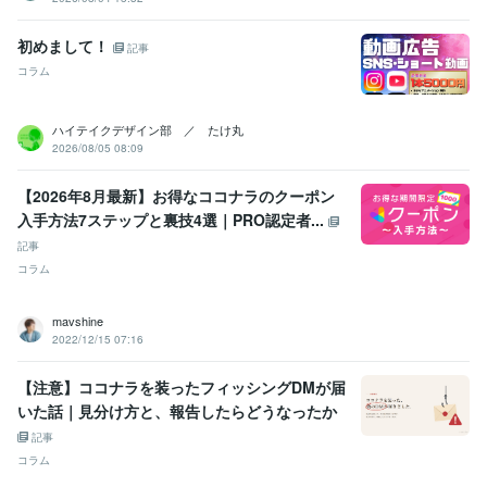
初めまして！
記事
コラム
ハイテイクデザイン部 ／ たけ丸
2026/08/05 08:09
【2026年8月最新】お得なココナラのクーポン
入手方法7ステップと裏技4選｜PRO認定者...
記事
コラム
mavshine
2022/12/15 07:16
【注意】ココナラを装ったフィッシングDMが届
いた話｜見分け方と、報告したらどうなったか
記事
コラム