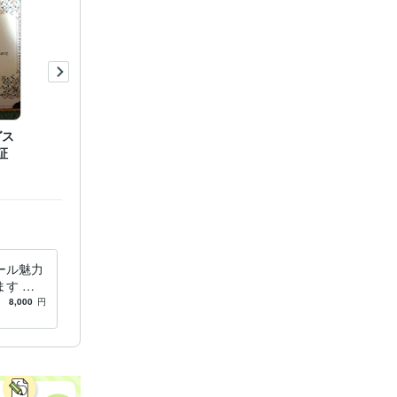
グス
証
ール魅力
す 婚
フィール
8,000
円
な人と出