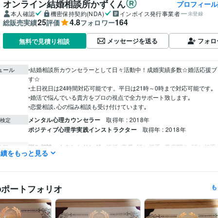
オンライン結婚相談所かずくん
プロフィール
本人確認
機密保持契約(NDA)
インボイス発行事業者
未登録
25
4.8
164
総販売実績
評価
フォロワー
メッセージを送る
フォロ
無料で見積り相談
ュール
◦結婚相談所カウンセラーとして日々活動中！成婚実績多数☆婚活応援ブ
す☆

◦土日祝日は24時間対応可能です。平日は21時～0時まで対応可能です｡

◦婚活で悩んでいる貴方をプロの視点で全力サポート致します｡

◦恋愛相談､心の悩み相談も受け付けています｡
メンタル心理カウンセラー
取得年 : 2018年
検定
ポジティブ心理学実践インストラクター
取得年 : 2018年
悩み相談・カウンセリング
婚活､恋愛､話し相手
愚痴聞き､話し相手
分野
実績をもっと見る
談
婚活
恋愛
悩み
人間関係
話相手
愚痴聞き
のポートフォリオ
も