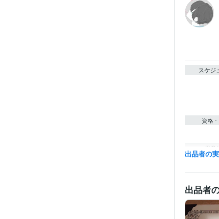
スケジ
資格・
得意
出品者の
出品者