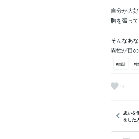
自分が大好
胸を張って
そんなあな
異性が目の
#婚活
#
14
思いを
をした