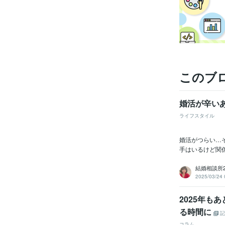
このブ
婚活が辛い
ライフスタイル
婚活がつらい…
手はいるけど関係
結婚相談所
2025/03/24 
2025年も
る時間に
記
コラム