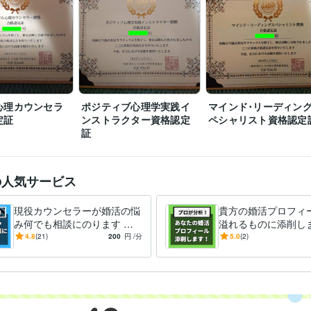
心理カウンセラ
ポジティブ心理学実践イ
マインド･リーディン
定証
ンストラクター資格認定
ペシャリスト資格認定
証
の人気サービス
現役カウンセラーが婚活の悩
貴方の婚活プロフィ
み何でも相談にのります パ
溢れるものに添削しま
ーティー･お見合い･LINE･デ
活の武器であるプロ
4.8
(21)
200
円
/分
5.0
(2)
ート･プロの視点で徹底分析
を充実させて､素敵
会おう