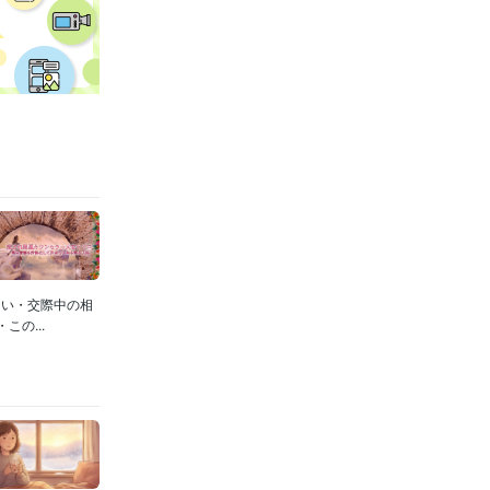
ない・交際中の相
の...