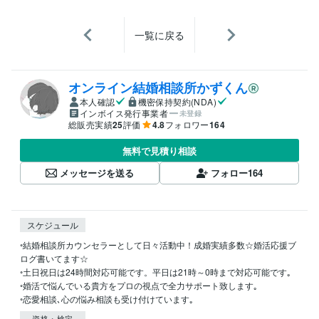
一覧に戻る
オンライン結婚相談所かずくん
本人確認
機密保持契約(NDA)
インボイス発行事業者
未登録
総販売実績
25
評価
4.8
フォロワー
164
無料で見積り相談
メッセージを送る
フォロー
164
スケジュール
◦結婚相談所カウンセラーとして日々活動中！成婚実績多数☆婚活応援ブ
ログ書いてます☆

◦土日祝日は24時間対応可能です。平日は21時～0時まで対応可能です｡

◦婚活で悩んでいる貴方をプロの視点で全力サポート致します｡

◦恋愛相談､心の悩み相談も受け付けています｡
資格・検定