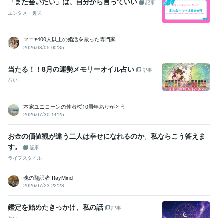
「また会いたい」は、自分から言っていい
記事
エンタメ・趣味
マコ♥️400人以上の婚活を救った専門家
2026/08/05 00:35
当たる！！8月の運勢メモリーオイル占い
記事
占い
本家ユニコーンの使者桜10周年ありがとう
2026/07/30 14:25
お金の価値観が違う二人は幸せになれるのか。私ならこう答えま
す。
記事
ライフスタイル
魂の翻訳者 RayMind
2026/07/23 22:28
鑑定を始めたきっかけ、私の話
記事
占い