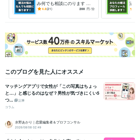
み何でも相談にのります パ
溢れ
ーティー･お見合い･LINE･デ
活の
4.8
(21)
200
円
/分
5.0
ート･プロの視点で徹底分析
を充
会お
このブログを見た人にオススメ
マッチングアプリで女性が「この写真はちょっ
と…」と感じるのはなぜ？男性が気づきにくい5
つ...
記事
コラム
水野あかり｜恋愛編集者＆プロフコンサル
2026/08/08 02:49