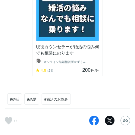
現役カウンセラーが婚活の悩み何
でも相談にのります
オンライン結婚相談所かずくん
200
4.8
円
/分
(21)
#婚活
#恋愛
#婚活のお悩み
11