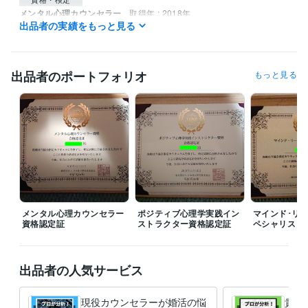
メンタル心理カウンセラー
取得年 : 2018年
出品者の実績をもっと見る
ポジティブ心理学実践インストラクター
取得年 : 2018年
得意分野
悩み相談・カウンセリング
婚活､恋愛､話し相手
愚痴聞き､話し相手
出品者のポートフォリオ
もっと見る
人間関係 相談
婚活
恋愛
悩み
人間関係
話相手
愚痴聞き
メンタル心理カウンセラー
ポジティブ心理学実践イン
マインド･リ
資格認定証
ストラクター資格認定証
ペシャリスト
出品者の人気サービス
現役カウンセラーが婚活の悩
貴方