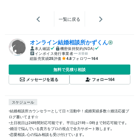
一覧に戻る
オンライン結婚相談所かずくん
本人確認
機密保持契約(NDA)
インボイス発行事業者
未登録
総販売実績
25
評価
4.8
フォロワー
164
無料で見積り相談
メッセージを送る
フォロー
164
スケジュール
◦結婚相談所カウンセラーとして日々活動中！成婚実績多数☆婚活応援ブ
ログ書いてます☆

◦土日祝日は24時間対応可能です。平日は21時～0時まで対応可能です｡

◦婚活で悩んでいる貴方をプロの視点で全力サポート致します｡

◦恋愛相談､心の悩み相談も受け付けています｡