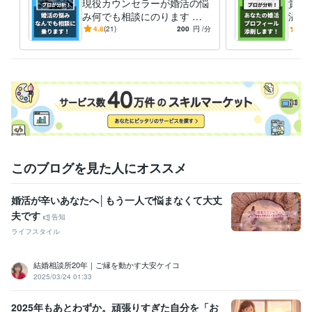
現役カウンセラーが婚活の悩
貴方
み何でも相談にのります パ
溢れ
ーティー･お見合い･LINE･デ
活の
4.8
(21)
200
円
/分
5.0
ート･プロの視点で徹底分析
を充
会お
このブログを見た人にオススメ
婚活が辛いあなたへ│もう一人で悩まなくて大丈
夫です
告知
ライフスタイル
結婚相談所20年｜ご縁を動かす大安ケイコ
2025/03/24 01:33
2025年もあとわずか。頑張りすぎた自分を「お