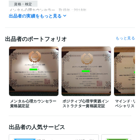
資格・検定
メンタル心理カウンセラー
取得年 : 2018年
出品者の実績をもっと見る
ポジティブ心理学実践インストラクター
取得年 : 2018年
得意分野
悩み相談・カウンセリング
婚活､恋愛､話し相手
愚痴聞き､話し相手
出品者のポートフォリオ
もっと見る
人間関係 相談
婚活
恋愛
悩み
人間関係
話相手
愚痴聞き
メンタル心理カウンセラー
ポジティブ心理学実践イン
マインド･リ
資格認定証
ストラクター資格認定証
ペシャリスト
出品者の人気サービス