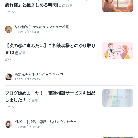
疲れ様」と抱きしめる時間に
記事
コラム
結婚相談所の代表カウンセラー松尾
2025/12/18 03:03
【次の恋に進みたい】ご相談者様とのやり取り
＃12
記事
占い
高次元チャネリング★ユキ7773
2025/10/28 03:24
ブログ始めました！ 電話相談サービスも出品
しました！
告知
コラム
YUKI ｜婚活・恋愛・結婚カウンセラー
2025/09/26 14:34