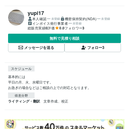
yupi17
本人確認
機密保持契約(NDA)
未登録
未登録
インボイス発行事業者
未登録
総販売実績
0
評価
0.0
フォロワー
3
無料で見積り相談
メッセージを送る
フォロー
3
スケジュール
基本的には

平日の月、火、水曜日です。

お急ぎの場合などはご相談の上での対応となります。
得意分野
ライティング・翻訳
文章作成、校正