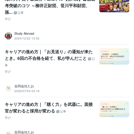
考突破のコツ ～柳井正財団、笹川平和財団、
孫...
記事
学び
Study Abroad
2024/12/22 13:52
キャリアの進め方｜「お見送り」の通知が来た
とき。6回の不合格を経て、私が学んだこと
記
事
学び
合同会社たお
2026/07/04 03:18
キャリアの進め方｜「聴く力」を武器に。面接
官が変わると採用が変わる
記事
学び
合同会社たお