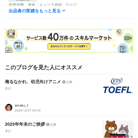
学習指導・資格・キャリア相談
英会話
出品者の実績をもっと見る
英会話 コーチング
このブログを見た人にオススメ
侮るなかれ、幼児向けアニメ
記事
学び
anraku_t
2025/12/07 03:34
2025年年末のご挨拶
記事
学び