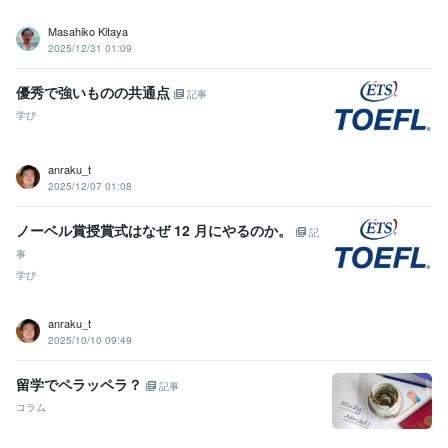
Masahiko Kitaya
2025/12/31 01:09
優秀で強いものの共通点
記事
学び
anraku_t
2025/12/07 01:08
ノーベル賞授賞式はなぜ 12 月にやるのか。
記
事
学び
anraku_t
2025/10/10 09:49
留学でペラッペラ？
記事
コラム