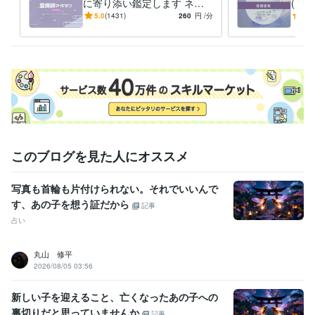
に寄り添い鑑定します ネガ
(霊
ティブエネルギーを吹き飛ば
方は
5.0
(1431)
260
円
/分
4.9
しポジティブエネルギーに。
です
このブログを見た人にオススメ
写真も首輪も片付けられない。それでいいんで
す、あの子を想う証だから
記事
占い
丸山 修平
2026/08/05 03:56
新しい子を迎えること、亡くなったあの子への
裏切りだと思っていませんか
記事