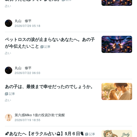
占い
丸山 修平
2026/07/29 05:18
ペットロスの涙が止まらないあなたへ。あの子
が今伝えたいこと
記事
占い
丸山 修平
2026/07/22 06:03
あの子は、最後まで幸せだったのでしょうか。
記事
占い
第六感Miko 1億の投資詐欺で覚醒
2026/07/19 18:55
🌠あなたへ【オラクル占い🔮】5月６日🐈
記事