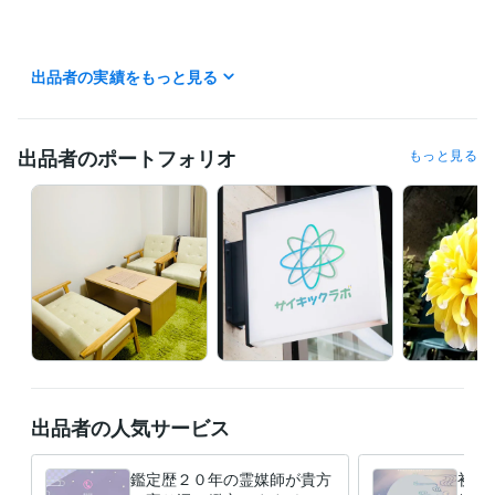
出品者の実績をもっと見る
得意分野
占い
霊感霊視鑑定と霊にかかわる鑑定と解決方法
恋愛 心霊 守護霊
出品者のポートフォリオ
もっと見る
出品者の人気サービス
鑑定歴２０年の霊媒師が貴方
初回