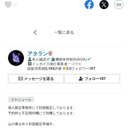
12
一覧に戻る
アタラン
本人確認
機密保持契約(NDA)
インボイス発行事業者
未登録
総販売実績
2,195
評価
5.0
フォロワー
197
メッセージを送る
フォロー
197
スケジュール
個人鑑定事務所にて対面鑑定しております。

予約枠と不定期待機にて待機しております。

山の庵を作り対面鑑定準備中。
