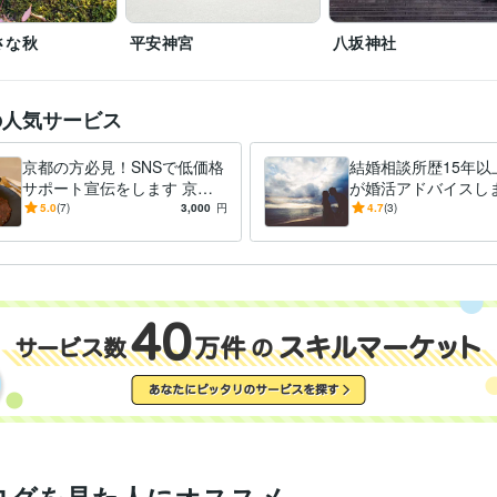
さな秋
平安神宮
八坂神社
の人気サービス
京都の方必見！SNSで低価格
結婚相談所歴15年以
サポート宣伝をします 京都
が婚活アドバイスしま
に特化したお店や商品の魅力
活前の相談必見！婚
5.0
(7)
3,000
円
4.7
(3)
を低価格で情報発信します
ドバイスと心構えを
ト。