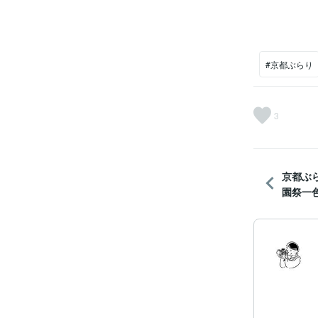
#京都ぶらり
3
京都ぶ
園祭一