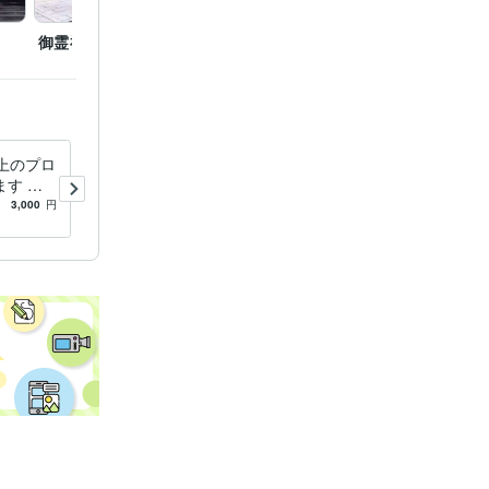
御霊神社
下賀茂神社
二年坂
上のプロ
京都の四季の写真を提供しま
す 婚
す 京都の癒される四季折々
活中のア
の写真を！
3,000
円
5.0
(2)
3,000
円
サポー