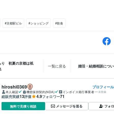
#京都駅ビル
#ショッピング
#飲食
らり 初夏の京都は祇
一覧に戻る
婚活・結婚相談につい
色
hiroshi0369
プロフィール
本人確認
機密保持契約(NDA)
インボイス発行事業者
未登録
13
4.9
71
総販売実績
評価
フォロワー
メッセージを送る
フォ
無料で見積り相談