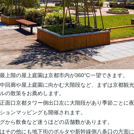
最上階の屋上庭園は京都市内が360℃一望できます。
中回廊や屋上庭園に向かむ大階段など、まずは京都観
ルの散策をお薦めします。
正面口京都タワー側出口左に大階段があり季節ごとに
ションマッピングも開催されます。
グから飲食など迷うほどの店舗数があります。
はその他にも地下街のポルタや新幹線側八条口の方面