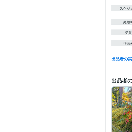
スケジ
経験
受賞
得意
出品者の
出品者