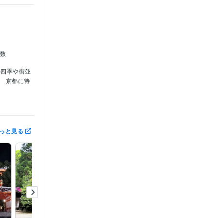
多数
の四季や街並
。
京都に特
活中の相談ま
っと見る