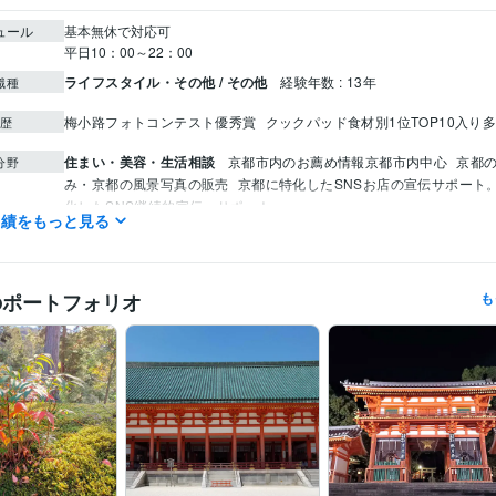
ュール
基本無休で対応可　

平日10：00～22：00
ライフスタイル・その他 / その他
経験年数 : 13年
職種
梅小路フォトコンテスト優秀賞
クックパッド食材別1位TOP10入り
歴
住まい・美容・生活相談
京都市内のお薦め情報京都市内中心
京都
分野
み・京都の風景写真の販売
京都に特化したSNSお店の宣伝サポート
化したSNS継続的宣伝・サポート
実績をもっと見る
観光
写真
各種相談
宣伝
料理
SNS
サポート
悩み相談・カウンセリング
認知症介護の相談
婚活前の相談から婚
で
婚活・結婚相談
のポートフォリオ
も