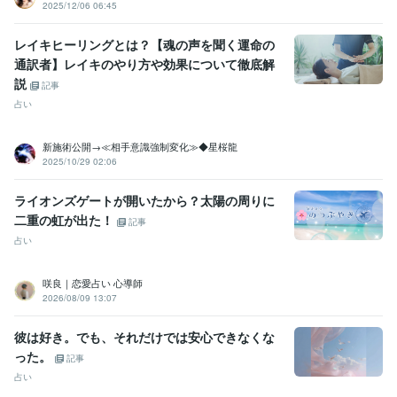
2025/12/06 06:45
レイキヒーリングとは？【魂の声を聞く運命の
通訳者】レイキのやり方や効果について徹底解
説
記事
占い
新施術公開→≪相手意識強制変化≫◆星桜龍
2025/10/29 02:06
ライオンズゲートが開いたから？太陽の周りに
二重の虹が出た！
記事
占い
咲良｜恋愛占い 心導師
2026/08/09 13:07
彼は好き。でも、それだけでは安心できなくな
った。
記事
占い