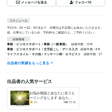
メッセージを送る
フォロー
10
スケジュール
平日10：00 〜22：00 頃まで　木曜日は不定期にお休みいただきます。
他、仕事をしているため、予約枠をご確認の上、ご予約ください。
経験職種
事務・ビジネスサポート / 事務（一般事務）
経験年数 : 10年
事務・ビジネスサポート / 文字起こし・データ入力
経験年数 : 8年
ライフスタイル・その他 / マッサージ師・セラピスト
経験年数 : 27
年
出品者の実績をもっと見る
ライフスタイル・その他 / その他
経験年数 : 15年
出品者の人気サービス
お悩み相談とあなたに合うヒ
ーリングをします あなたの
良さを引き出すお手伝いをし
-
(1)
100
円
/分
ます