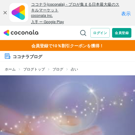
会員登録で10％割引クーポンを獲得！
ココナラブログ
ホーム
ブログトップ
ブログ
占い