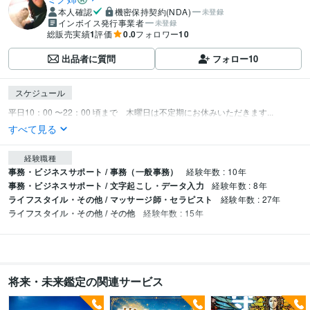
本人確認
機密保持契約(NDA)
未登録
インボイス発行事業者
未登録
総販売実績
1
評価
0.0
フォロワー
10
出品者に質問
フォロー
10
スケジュール
平日10：00 〜22：00 頃まで　木曜日は不定期にお休みいただきます...
すべて見る
経験職種
事務・ビジネスサポート / 事務（一般事務）
経験年数 : 10年
事務・ビジネスサポート / 文字起こし・データ入力
経験年数 : 8年
ライフスタイル・その他 / マッサージ師・セラピスト
経験年数 : 27年
ライフスタイル・その他 / その他
経験年数 : 15年
将来・未来鑑定の関連サービス