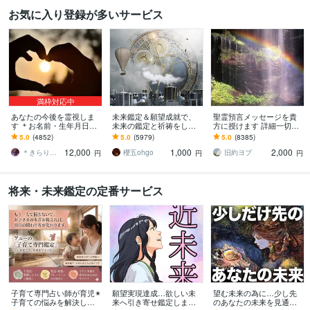
お気に入り登録が多いサービス
満枠対応中
あなたの今後を霊視しま
未来鑑定＆願望成就で、
聖霊預言メッセージを貴
す ＊お名前・生年月日不
未来の鑑定と祈祷をしま
方に授けます 詳細一切聞
要・お写真のみで大丈夫
す 霊視による未来鑑定と
かずに霊的預言メッセー
5.0
(4852)
5.0
(5979)
5.0
(8385)
です＊
願望成就の祈祷セット
ジを貴方にお伝え致しま
12,000
1,000
2,000
す。
＊きらりん＊
櫻五ohgo
旧約ヨブ
円
円
円
将来・未来鑑定の定番サービス
子育て専門占い師が育児✴︎
願望実現達成…欲しい未
望む未来の為に…少し先
子育ての悩みを解決しま
来へ引き寄せ鑑定します
のあなたの未来を見通し