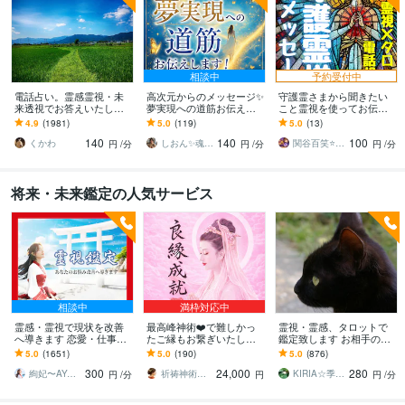
相談中
予約受付中
電話占い。霊感霊視・未
高次元からのメッセージ✨
守護霊さまから聞きたい
来透視でお答えいたしま
夢実現への道筋お伝えし
こと霊視を使ってお伝え
す 生まれつきの霊感霊視
ます 副業・転職・創作活
します 悩みの意味・人生
4.9
(1981)
5.0
(119)
5.0
(13)
で視えたままのメッセー
動・自分ビジネスなど
の流れ・今必要なメッセ
140
140
100
ジをお伝えします。
の、新たな一歩を後押し
ージ…あなたに届けます
くかわ
しおん✨魂の声を聴く未来創造セラピスト✨
関谷百笑⭐算命学・守護霊・オーラ鑑定士⭐
円
/分
円
/分
円
/分
将来・未来鑑定の人気サービス
相談中
満枠対応中
霊感・霊視で現状を改善
最高峰神術❤️で難しかっ
霊視・霊感、タロットで
へ導きます 恋愛・仕事・
たご縁もお繋ぎいたしま
鑑定致します お相手の気
相手のお気持ち・未来の
す 【最強縁結びの最上
持ち、今後の未来へ幸せ
5.0
(1651)
5.0
(190)
5.0
(876)
兆し✴︎霊視で鑑定します
形】あなたの願いを具現
になる為のアドバイス致
300
24,000
280
化させます※悪用厳禁
します
絢妃〜AYAKI〜霊視鑑定師
祈祷神術師 神羅
KIRIA☆季世。
円
/分
円
円
/分