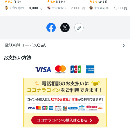
す ✴︎教育専門知識×霊視×
対面鑑定級★３０分リー
ます ※幸福な選択をしたい
5.0
(310)
5.0
(1334)
5.0
(2438)
波動修正×ヒーリング×カ
ディング動画をお届けし
方※500円鑑定より長文で
3,000
5,000
1,000
ウンセリング
ます
深い御鑑定
子育て専門占い師 アニー
宇宙観音♡白風結唯水
未来鑑定師Shangrila 紗良
円
円
円
電話相談サービスQ&A
お支払い方法