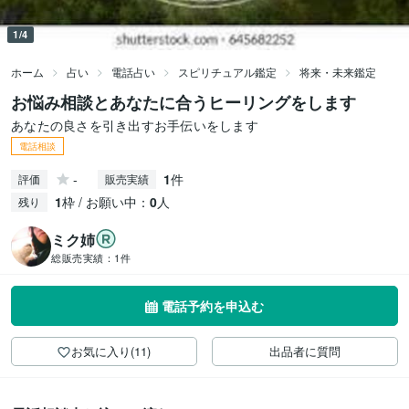
1/4
ホーム
占い
電話占い
スピリチュアル鑑定
将来・未来鑑定
お悩み相談とあなたに合うヒーリングをします
あなたの良さを引き出すお手伝いをします
電話相談
-
1
件
評価
販売実績
1
枠 / お願い中：
0
人
残り
ミク姉
総販売実績：
1件
電話予約を申込む
お気に入り(11)
出品者に質問