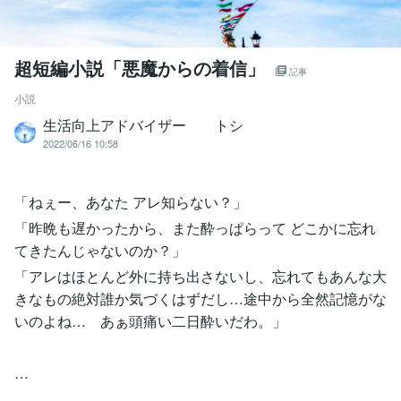
超短編小説「悪魔からの着信」
記事
小説
生活向上アドバイザー トシ
2022/06/16 10:58
「ねぇー、あなた アレ知らない？」
「昨晩も遅かったから、また酔っぱらって どこかに忘れ
てきたんじゃないのか？」
「アレはほとんど外に持ち出さないし、忘れてもあんな大
きなもの絶対誰か気づくはずだし…途中から全然記憶がな
いのよね… あぁ頭痛い二日酔いだわ。」
…