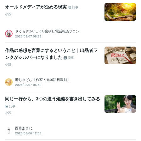
オールドメディアが歪める現実
記事
小説
さくらぎ☕りょう⛎癒やし電話相談サロン
2026/08/07 08:23
作品の感想を言葉にするということ｜出品者ラ
ンクがシルバーになりました
記事
小説
寿じゅげむ【作家・元国語科教員】
2026/08/07 06:53
同じ一行から、3つの違う短編を書き出してみる
記事
小説
西月あまね
2026/08/06 12:53