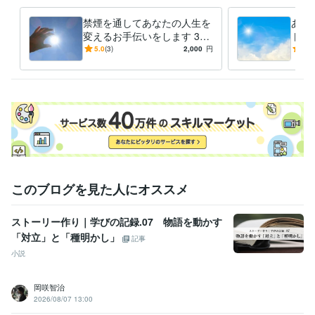
禁煙を通してあなたの人生を
あな
変えるお手伝いをします 30
トさ
日間でタバコをやめるお手伝
魅力
5.0
(3)
2,000
円
5.0
いをいたします。
ップ
このブログを見た人にオススメ
ストーリー作り｜学びの記録.07 物語を動かす
「対立」と「種明かし」
記事
小説
岡咲智治
2026/08/07 13:00