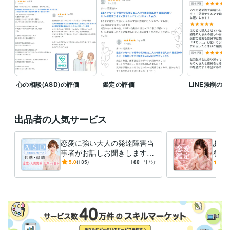
を中断して対応いたします

お急ぎの方も安心してご利用ください

【テキスト相談・鑑定書】

21時までのご依頼は当日24時までに納品可能です

【その他のスケジュール】

・お問い合わせは遅くとも12時間以内に返信いたします

心の相談(ASD)の評価
鑑定の評価
LINE添削の
・21時以降のご連絡の返信は翌日となることがあります

・鑑定書などのPDFは原則24時間以内に納品いたします

その他、ご不明な点やご要望等がございましたら

出品者の人気サービス
「メッセージを送る」から

お気軽にメッセージくださいませ

恋愛に強い大人の発達障害当
あの
事者がお話しお聞きします
を包
初めてで不安という方は

どんなお話も♡記憶の脳内リ
あの
5.0
(135)
180
円
/分
5.0
「〇〇について鑑定可能ですか？」

ピート人間関係キャパオーバ
あの
ーを解消
恋の
離席中や対応中の場合でも

「今から鑑定できますか？」など

どんな内容でもお待ちしています
