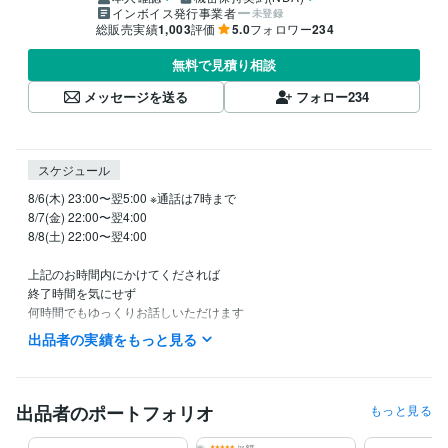
インボイス発行事業者
未登録
総販売実績
1,003
評価
5.0
フォロワー
234
無料で見積り相談
メッセージを送る
フォロー
234
スケジュール
8/6(木) 23:00〜翌5:00 ※通話は7時まで

8/7(金) 22:00〜翌4:00

8/8(土) 22:00〜翌4:00

上記のお時間内にかけてくだされば

終了時間を気にせず

何時間でもゆっくりお話しいただけます

出品者の実績をもっと見る
【お電話】

「今すぐ相談可能」になっていない場合でも、

お電話の日程調整のメッセージやご質問は

いつでもお気軽にどうぞ

出品者のポートフォリオ
もっと見る
待機中にテキスト鑑定・チャット相談のご依頼をいただいた場合、待機