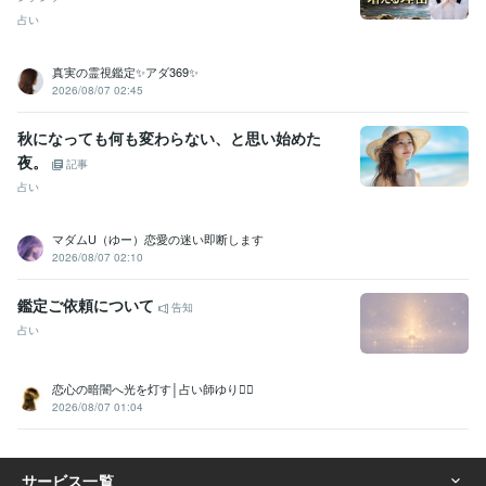
法則【集大成】がココナラカテゴリランキング1位獲得
ココナラ販売
占い
件数　200件達成
ココナラ出品者ランク　プラチナ達成
ココナラ販
売件数　300件達成
LINE添削サービスが恋愛相談（男心・女心）カ
真実の霊視鑑定✨アダ369✨
テゴリ3位
ココナラ販売件数　400件達成
ココナラ販売件数　600件
2026/08/07 02:45
達成
Amazonkindle書籍「メンヘラのままで愛される」
Kindle「メ
ンヘラのままで愛される」恋愛ジャンル１位獲得
Amazonkindle書籍
秋になっても何も変わらない、と思い始めた
「遊ばれない女の恋愛婚活」
ココナラ販売件数　700件達成
ココナ
夜。
記事
ラ販売件数　900件達成
ココナラ販売件数　1000件達成
占い
資格・検定
秘書技能検定2級
取得年 : 2009年
マダムU（ゆー）恋愛の迷い即断します
TOEIC
取得年 : 2019年
2026/08/07 02:10
キャリアコンサルタント
取得年 : 2023年
ファイナンシャル・プランナー（CFP）
取得年 : 2018年
鑑定ご依頼について
告知
実用英語技能検定2級
取得年 : 2006年
占い
食品衛生管理者
取得年 : 2012年
防火管理者
取得年 : 2021年
恋心の暗闇へ光を灯す│占い師ゆり❁⃘
ビジネス・クリエイティブツール
2026/08/07 01:04
Excel:20年
PowerPoint:20年
Word:20年
Canva:5年
得意分野
悩み相談・カウンセリング
恋愛相談（復縁、夫婦再構築、婚外恋