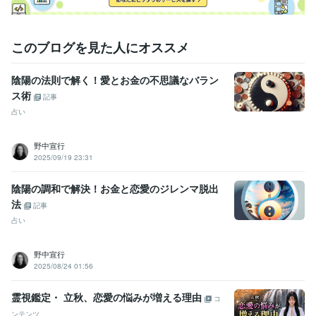
✼••┈┈┈┈┈┈┈┈┈┈┈••✼

否定なし・秘密厳守・完全味方

✼••┈┈┈┈┈┈┈┈┈┈┈••✼
このブログを見た人にオススメ
経験職種
営業 / 法人営業
経験年数 : 1年
事務・ビジネスサポート / 秘書
経験年数 : 2年
陰陽の法則で解く！愛とお金の不思議なバラン
人事 / 中途採用
経験年数 : 1年
ス術
記事
人事 / 人材開発・人材育成・研修
経験年数 : 2年
占い
人事 / 労務・給与
経験年数 : 1年
職歴
野中宣行
2025/09/19 23:31
日本マクドナルド株式会社 店舗マネジメント・採用・育成
2013年
3月 ~ 2016年2月
某大手IT企業（人事・総務）
2018年12月 ~ 2022年2月
陰陽の調和で解決！お金と恋愛のジレンマ脱出
観光親善大使
2016年12月 ~ 2017年11月
法
記事
オンライン婚活スクール【婚活の法則】主宰
2025年11月 ~ 現在
占い
企業研修講師・人事コンサルタント
2025年8月 ~ 現在
野中宣行
受賞歴
2025/08/24 01:56
ココナラ恋愛相談開始
ココナラ出品者ランク　シルバーランク到達
（販売開始1ヶ月）
彼を沼らせるテクニック♡12選
彼に絶対やる
霊視鑑定・ 立秋、恋愛の悩みが増える理由
な！恋愛NG行動9選
彼を依存させる方法6選
ココナラ出品者ラン
コ
ク　ゴールドランク到達
ココナラ販売件数　100件達成
引き寄せの
ンテンツ