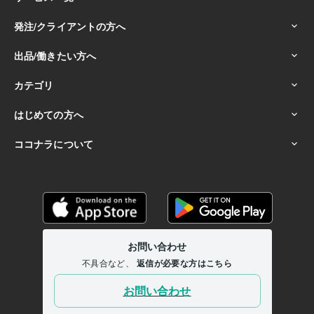
愛）
恋愛
結婚
婚活
マッチング
離婚
復縁
パートナーシップ
不倫
再構築
夫婦関係
占い
恋愛鑑定（魂の遺伝子コード、個性心理学）
学歴
国立大学
2009年3月 ~ 2013年2月
県立高等学校卒業
2006年3月 ~ 2008年2月
国家資格キャリアコンサルタント 養成講座
2023年10月 ~ 2024年3
月
魂の遺伝子コード®︎鑑定士 養成講座
2025年2月 ~ 2025年4月
銀座コーチングスクール
2025年10月 ~ 2026年1月
語学力
英語
日常会話レベル
中国語
日常会話レベル