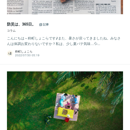
防災は、365日。
記事
コラム
こんにちは～粋町しょこらです♪また、暑さが戻ってきましたね。みなさ
んは体調お変わりないですか？私は、少し夏バテ気味…💦...
粋町しょこら
2022/07/30 05:19