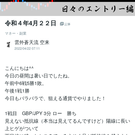
令和４年4月２２日
記事
マネー・副業
雲外蒼天流 空来
2022/04/22 07:11
こんにちは^^
今日の昼間は暑い日でしたね。
午前中6戦5勝1敗。
午後1戦1勝
今日もバラバラで、狙える通貨でやりました！
1戦目 GBP/JPY 3分 ロー 勝ち
見えない抵抗線（本当は見えてるんですけど）陽線に長い
上ヒゲがついて