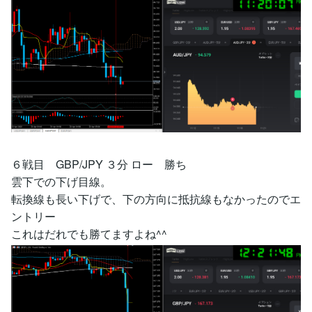
６戦目 GBP/JPY ３分 ロー 勝ち
雲下での下げ目線。
転換線も長い下げで、下の方向に抵抗線もなかったのでエ
ントリー
これはだれでも勝てますよね^^