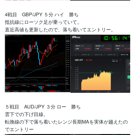
4戦目 GBP/JPY ５分 ハイ 勝ち
抵抗線にローソク足が乗っていて。
直近高値も更新したので、落ち着いてエントリー。
５戦目 AUD/JPY ３分 ロー 勝ち
雲下での下げ目線。
転換線の下で落ち着いたレンジ長期MAを実体が越えたの
でエントリー