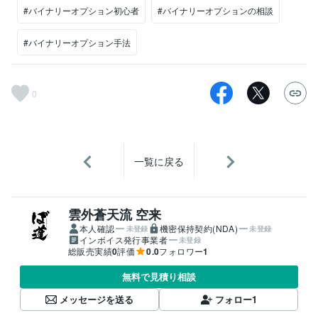
#バイナリーオプション初心者
#バイナリーオプションの相談
#バイナリーオプション手法
0
一覧に戻る
雲外蒼天流 空来
本人確認
機密保持契約(NDA)
未登録
未登録
インボイス発行事業者
未登録
総販売実績
0
評価
0.0
フォロワー
1
無料で見積り相談
メッセージを送る
フォロー
1