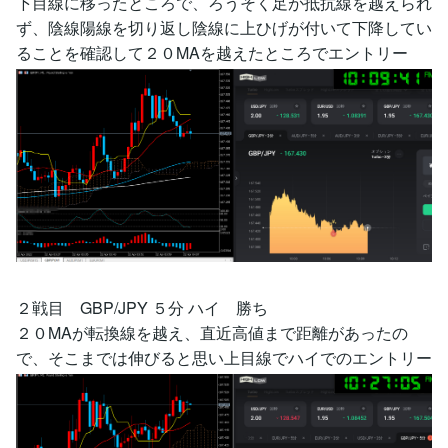
下目線に移ったところで、ろうそく足が抵抗線を越えられ
ず、陰線陽線を切り返し陰線に上ひげが付いて下降してい
ることを確認して２０MAを越えたところでエントリー
２戦目 GBP/JPY ５分 ハイ 勝ち
２０MAが転換線を越え、直近高値まで距離があったの
で、そこまでは伸びると思い上目線でハイでのエントリー