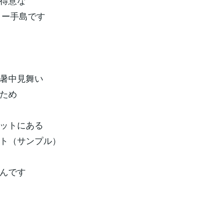
得意な
イター手島です
暑中見舞い
ため
ットにある
ト（サンプル）
んです