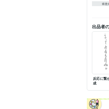
得意
出品者
反応に繋
成