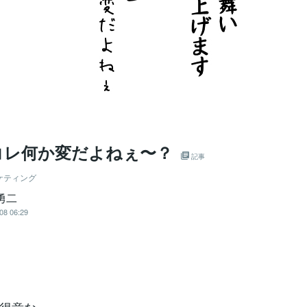
コレ何か変だよねぇ〜？
記事
ケティング
勇二
08 06:29