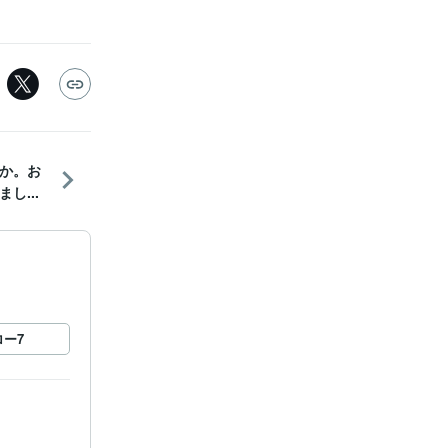
か。お
し...
ロー
7