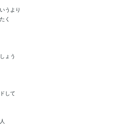
いうより
たく
しょう
ドして
人