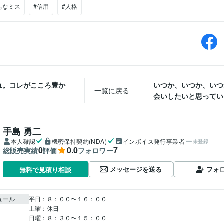
ちなミス
#信用
#人格
れ。コレがこころ豊か
いつか、いつか、いつ
一覧に戻る
会いしたいと思っていま
手島 勇二
本人確認
機密保持契約(NDA)
インボイス発行事業者
未登録
0
0.0
7
総販売実績
評価
フォロワー
メッセージを送る
フォ
無料で見積り相談
ュール
平日：８：００〜１６：００

土曜：休日

日曜：８：３０〜１５：００