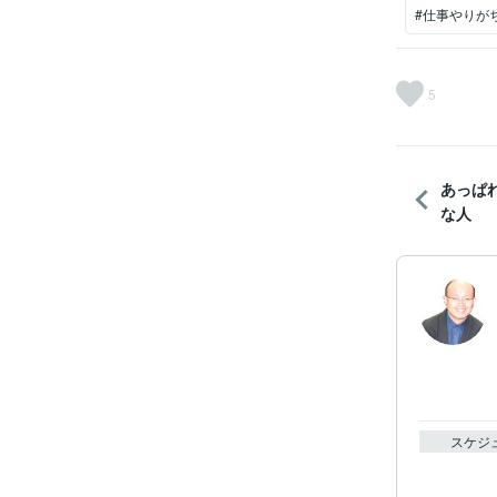
#仕事やりが
5
あっぱ
な人
スケジ