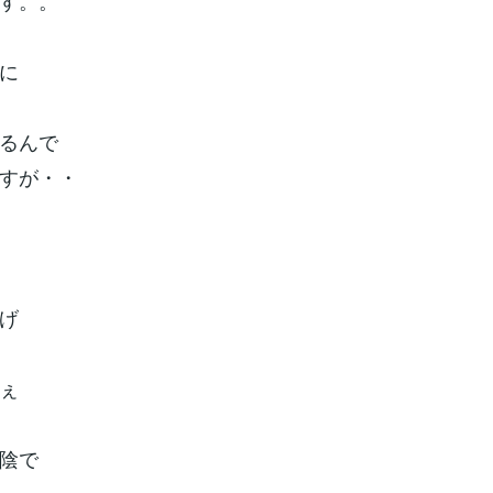
す。。
に
るんで
すが・・
げ
ぇ
陰で