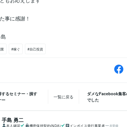
どもお応えします
た事に感謝！
 手島
副業
#稼ぐ
#自己投資
得するセミナー・損す
ダメなFacebook集
一覧に戻る
ナー
でした
手島 勇二
本人確認
機密保持契約(NDA)
インボイス発行事業者
未登録