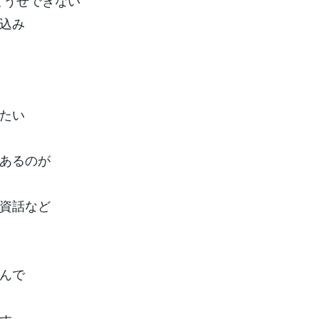
どうせできない”
込み
たい
あるのが
資話など
んで