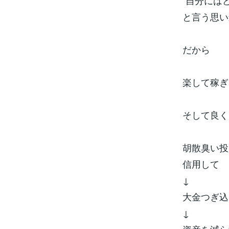
”自分には
と言う思い
だから
楽して稼ぎ
そして良く
胡散臭い投
信用して
↓
大金つぎ込
↓