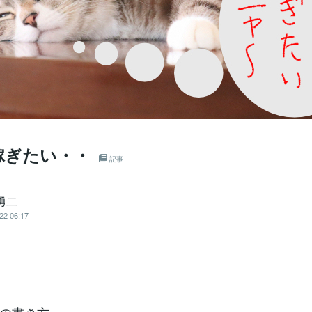
稼ぎたい・・
記事
勇二
22 06:17