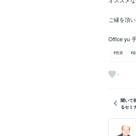
オススメな
ご縁を頂い
Office yu
#投資
#
9
聞いて
るセミ