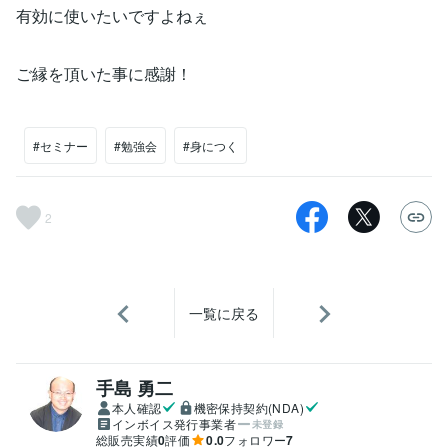
有効に使いたいですよねぇ
ご縁を頂いた事に感謝！
#セミナー
#勉強会
#身につく
2
一覧に戻る
手島 勇二
本人確認
機密保持契約(NDA)
インボイス発行事業者
未登録
総販売実績
0
評価
0.0
フォロワー
7