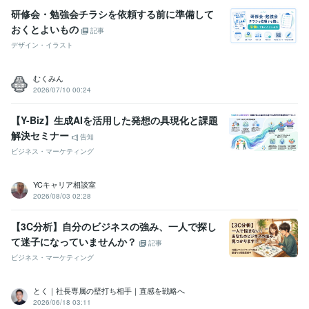
研修会・勉強会チラシを依頼する前に準備して
おくとよいもの
記事
デザイン・イラスト
むくみん
2026/07/10 00:24
【Y-Biz】生成AIを活用した発想の具現化と課題
解決セミナー
告知
ビジネス・マーケティング
YCキャリア相談室
2026/08/03 02:28
【3C分析】自分のビジネスの強み、一人で探し
て迷子になっていませんか？
記事
ビジネス・マーケティング
とく｜社長専属の壁打ち相手｜直感を戦略へ
2026/06/18 03:11