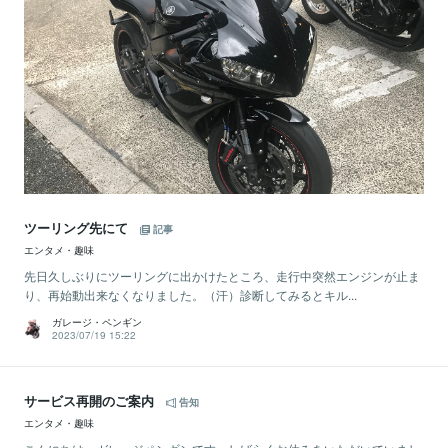
ツーリング先にて
記事
エンタメ・趣味
先日久しぶりにツーリングに出かけたところ、走行中突然エンジンが止ま
り、再始動出来なくなりました。（汗）診断してみるとキル...
ガレージ・ペンギン
2023/07/19 15:22
サービス再開のご案内
告知
エンタメ・趣味