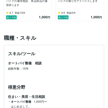
バイクの修理相談、単品部品の修
バイクの乗り方アドバイスします
理承ります
4.7
13
4.5
2
実績
件
実績
件
1,000
1,000
円
円
購入可能
購入可能
職種・スキル
スキル/ツール
オートバイ整備 相談
経験年数：15年
得意分野
住まい・美容・生活相談
・オートバイ整備
1,000円〜
はじめまして。
