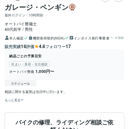
ガレージ・ペンギン
最終ログイン：
10時間前
オートバイ整備士
40代前半
男性
本人確認
機密保持契約(NDA)
インボイス発行事業者
未登録
16
4.6
17
販売実績
評価
フォロワー
納品ごとの予算目安
住まい・美容・生活相談
1,000円〜
オートバイ整備
スケジュール
もっと見る
バイクの修理、ライディング相談ご依