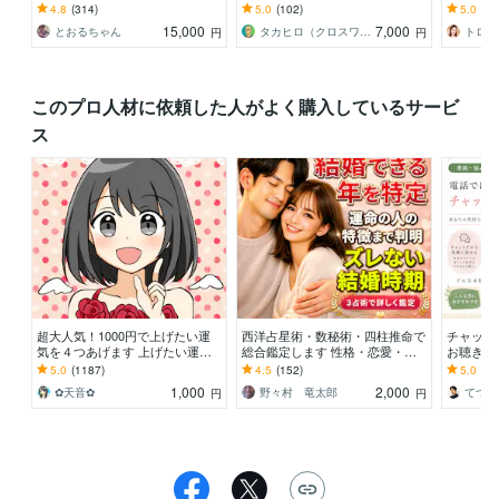
ス歴30年の私が確率て編み出した
+｜商用利用OK。連載も特急もプ
エネルギ
4.8
(314)
5.0
(102)
5.0
(45
一生物の競艇技術
ラチナ作家が対応
O♡
15,000
7,000
とおるちゃん
タカヒロ（クロスワード作家）
円
円
このプロ人材に依頼した人がよく購入しているサービ
ス
超大人気！1000円で上げたい運
西洋占星術・数秘術・四柱推命で
チャット
気を４つあげます 上げたい運気
総合鑑定します 性格・恋愛・仕
お聴きし
を上げて、強い気持ちで、貴方様
事・人間関係を3占術で鑑定しま
良い方 
5.0
(1187)
4.5
(152)
5.0
(1)
らしく生きよう⤴️
す！
痴・雑談
1,000
2,000
✿天音✿
野々村 竜太郎
てつ_
円
円