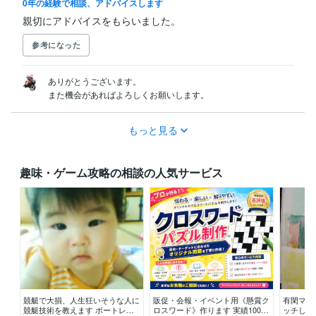
0年の経験で相談、アドバイスします
親切にアドバイスをもらいました。
参考になった
ありがとうございます。

また機会があればよろしくお願いします。
もっと見る
趣味・ゲーム攻略の相談の人気サービス
競艇で大損、人生狂いそうな人に
販促・会報・イベント用《懸賞ク
有閑マダ
競艇技術を教えます ボートレー
ロスワード》作ります 実績100件
ッチしま