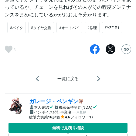
っているか、チェーンを見ればその人がその程度メンテナ
ンスをまめにしているかがおおよそ分かります。
#バイク
#タイヤ交換
#オートバイ
#修理
#YZF-R1
3
一覧に戻る
ガレージ・ペンギン
本人確認
機密保持契約(NDA)
インボイス発行事業者
未登録
総販売実績
16
評価
4.6
フォロワー
17
無料で見積り相談