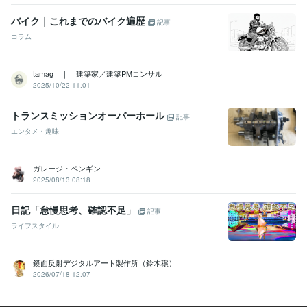
バイク｜これまでのバイク遍歴
記事
コラム
tamag ｜ 建築家／建築PMコンサル
2025/10/22 11:01
トランスミッションオーバーホール
記事
エンタメ・趣味
ガレージ・ペンギン
2025/08/13 08:18
日記「怠慢思考、確認不足」
記事
ライフスタイル
鏡面反射デジタルアート製作所（鈴木穣）
2026/07/18 12:07