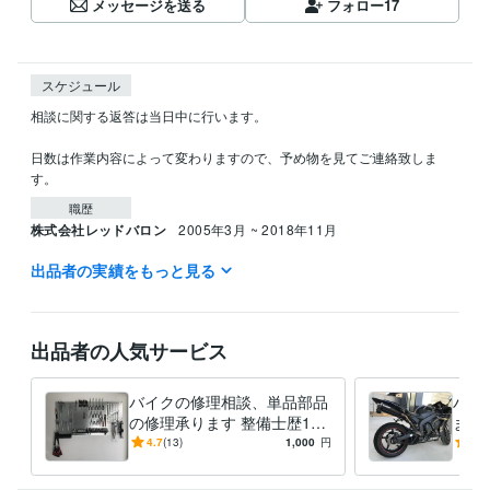
メッセージを送る
フォロー
17
スケジュール
相談に関する返答は当日中に行います。

日数は作業内容によって変わりますので、予め物を見てご連絡致しま
す。
職歴
株式会社レッドバロン
2005年3月 ~ 2018年11月
出品者の実績をもっと見る
資格・検定
2級自動車整備士資格
取得年 : 2005年
ガス、アーク溶資格
取得年 : 2002年
危険物取扱者乙四資格
取得年 : 2002年
出品者の人気サービス
得意分野
住まい・美容・生活相談
オートバイ整備
バイクの修理相談、単品部品
バイ
オートバイ整備相談
の修理承ります 整備士歴18
ます
年ライダー歴20年の経験で相
乗り
4.7
(13)
1,000
円
4.5
学歴
談、アドバイスします
嬉し
千葉県自動車整備専門学校
2003年3月 ~ 2005年2月