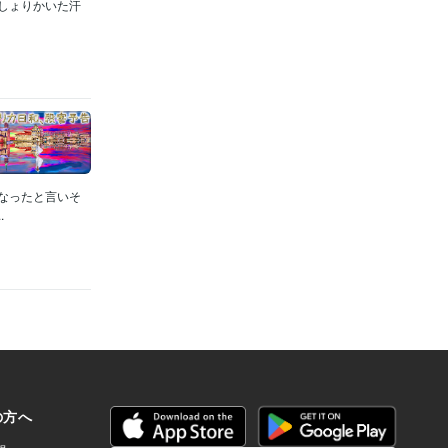
っしょりかいた汗
くなったと言いそ
.