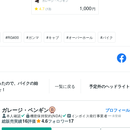
ガレージ・ペンギン
1,000
4.7
円
(13)
#RG400
#ガンマ
#キャブ
#オーバーホール
#バイク
ったので、バイクの始
一覧に戻る
予定外のヘッドライト
を！
ガレージ・ペンギン
プロフィール
本人確認
機密保持契約(NDA)
インボイス発行事業者
未登録
16
4.6
17
総販売実績
評価
フォロワー