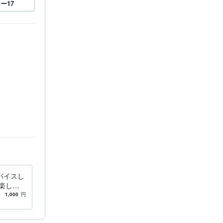
ロー
17
。
バイスし
楽しむ
できれば
1,000
円