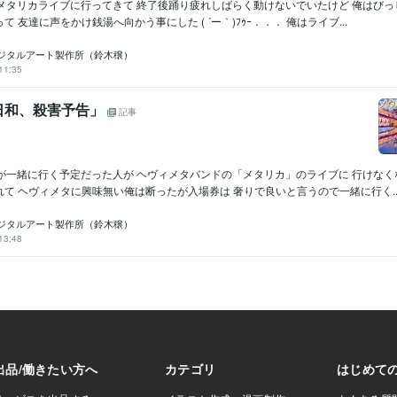
とメタリカライブに行ってきて 終了後踊り疲れしばらく動けないでいたけど 俺はび
 友達に声をかけ銭湯へ向かう事にした ( ´ー｀)ﾌｩｰ．．． 俺はライブ...
ジタルアート製作所（鈴木穣）
11:35
日和、殺害予告」
記事
達が一緒に行く予定だった人が ヘヴィメタバンドの「メタリカ」のライブに 行けな
て ヘヴィメタに興味無い俺は断ったが入場券は 奢りで良いと言うので一緒に行く..
ジタルアート製作所（鈴木穣）
13:48