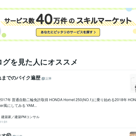
ログを見た人にオススメ
れまでのバイク遍歴
記事
7年 普通自動二輪免許取得 HONDA Hornet 250(NO.1)に乗り始める2018年 HONDA 
ter風にしてみる YAM...
｜ 建築家／建築PMコンサル
11:01
す🤭