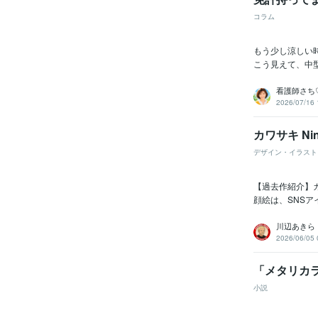
コラム
もう少し涼しい時
こう見えて、中型
看護師さち
2026/07/16 
カワサキ N
デザイン・イラスト
【過去作紹介】カ
顔絵は、SNSア
川辺あきら
2026/06/05 
「メタリカ
小説