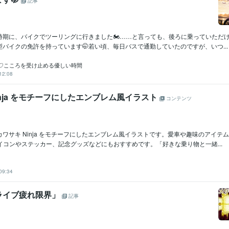
記事
期に、バイクでツーリングに行きました🏍️……と言っても、後ろに乗っていただけ
バイクの免許を持っています🤭若い頃、毎日バスで通勤していたのですが、いつ...
♡こころを受け止める優しい時間
12:08
inja をモチーフにしたエンブレム風イラスト
コンテンツ
ワサキ Ninja をモチーフにしたエンブレム風イラストです。愛車や趣味のアイテ
イコンやステッカー、記念グッズなどにもおすすめです。「好きな乗り物と一緒...
09:34
ライブ疲れ限界」
記事