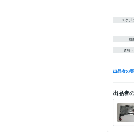
スケジ
職
資格・
出品者の
得意
学
出品者