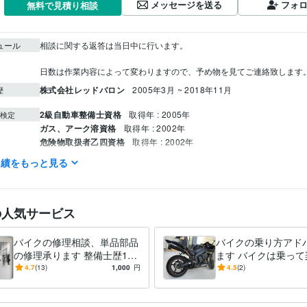
メッセージを送る
フォ
無料で見積り相談
ュール
相談に関する返答は当日中に行います。

日数は作業内容によって変わりますので、予め物を見てご連絡致します
株式会社レッドバロン
2005年3月 ~ 2018年11月
歴
2級自動車整備士資格
取得年 : 2005年
検定
ガス、アーク溶資格
取得年 : 2002年
危険物取扱者乙四資格
取得年 : 2002年
実績をもっと見る
住まい・美容・生活相談
オートバイ整備
分野
オートバイ整備相談
千葉県自動車整備専門学校
2003年3月 ~ 2005年2月
歴
の人気サービス
バイクの修理相談、単品部品
バイクの乗り方アド
の修理承ります 整備士歴18
ます バイクは乗って
年ライダー歴20年の経験で相
乗り物。一緒に上達
4.7
(13)
1,000
円
4.5
(2)
談、アドバイスします
嬉しいです。