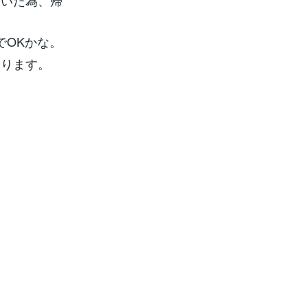
ていた為、帰
でOKかな。
あります。