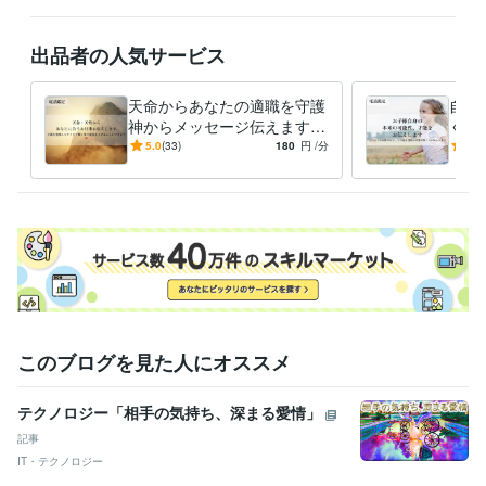
出品者の人気サービス
天命からあなたの適職を守護
自分
神からメッセージ伝えます
く辛
才能を発揮し運気を味方につ
親子
5.0
(33)
180
円
/分
5.0
ける事で更にキラキラ輝けま
質、
す❣️
す❣️
このブログを見た人にオススメ
テクノロジー「相手の気持ち、深まる愛情」
記事
IT・テクノロジー