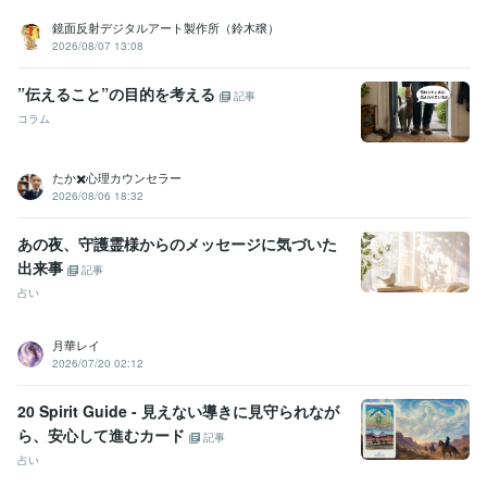
鏡面反射デジタルアート製作所（鈴木穣）
2026/08/07 13:08
”伝えること”の目的を考える
記事
コラム
たか✖️心理カウンセラー
2026/08/06 18:32
あの夜、守護霊様からのメッセージに気づいた
出来事
記事
占い
月華レイ
2026/07/20 02:12
20 Spirit Guide - 見えない導きに見守られなが
ら、安心して進むカード
記事
占い