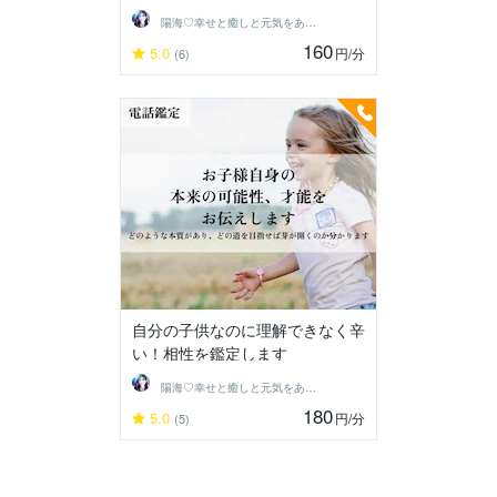
陽海♡幸せと癒しと元気をあなたに
160
5.0
円
/分
(6)
自分の子供なのに理解できなく辛
い！相性を鑑定します
陽海♡幸せと癒しと元気をあなたに
180
5.0
円
/分
(5)