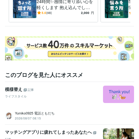
24時間✨感情に寄り添い心を
5日
軽くします 抱え込んでしま
悩み
ったものを人に打ち明ける第
鬱、
5.0
(48)
2,000
円
5.0
一歩✧
吐き
ター
このブログを見た人にオススメ
模様替え
記事
ライフスタイル
Yumiko0925 電話ともだち
2026/08/07 08:15
マッチングアプリに疲れてしまったあなたへ