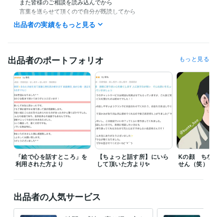
　また皆様のご相談を読み込んでから

　言葉を送らせて頂くので自分が既読してから

　返信までお時間頂く場合もありますことをご了承ください。
出品者の実績をもっと見る
受賞歴
「K」の相談室をはじめました、これから沢山お話ししま賞
おひねり
頂いたからハーゲンダッツ買いに行きましたで賞
シルバーランクが
出品者のポートフォリオ
もっと見る
嬉しいで賞及び感謝で賞同時受賞
2ヶ月くらい退職などのドタバタで
したで賞
得意分野
悩み相談・カウンセリング
◆自己肯定感を上げ、長所を見つけます
✧
◆愚痴や悩み普段言えない本音吐き出します
◆発達障害・鬱・LG
BTQ+・いじめ相談
◆あなたの周りの人の言葉を分析する
◆3年で1
0歳〜50歳以上までの傾聴実績
◆虚無の悩みの元を探る
◆性に関す
る相談@LGBTQ、性依存症他
人生 悩み
人間関係 仕事 学校
発達障害 精神疾患
愚痴 話し相手
「絵で心を話すところ」を
【ちょっと話す所】にいら
Kの顔 ちな
オンラインレッスン・習い事
●絵を見て深層心理を読み取り整理する
利用された方より
して頂いた方より✨
せん（笑）
●個性を引き出す絵画指導
●リピーター様限定デザイン室
カウンセリング 心理
アドバイス
出品者の人気サービス