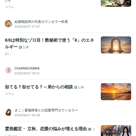
記事
コラム
結婚相談所の代表カウンセラー松尾
2026/08/07 07:57
8/8は特別なゾロ目！数秘術で使う「8」のエネ
ルギー
記事
占い
CHIARACHIARA
2026/08/07 05:51
似てる？似せてる？～弟からの相談
記事
コラム
きこ｜愛着障害との恋愛専門カウンセラー
2026/08/07 02:48
霊視鑑定・ 立秋、恋愛の悩みが増える理由
コ
ンテンツ