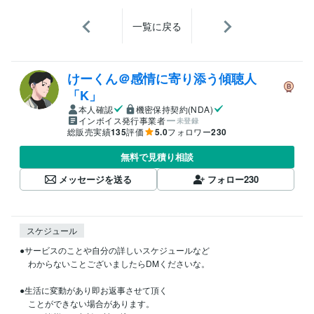
一覧に戻る
けーくん＠感情に寄り添う傾聴人
「K」
本人確認
機密保持契約(NDA)
インボイス発行事業者
未登録
総販売実績
135
評価
5.0
フォロワー
230
無料で見積り相談
メッセージを送る
フォロー
230
スケジュール
●サービスのことや自分の詳しいスケジュールなど

　わからないことございましたらDMくださいな。

●生活に変動があり即お返事させて頂く　　

　ことができない場合があります。
