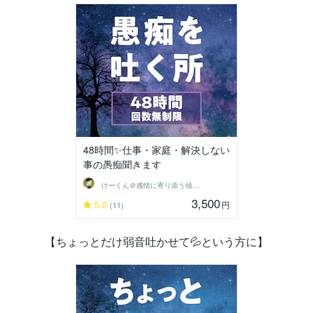
48時間✨仕事・家庭・解決しない
事の愚痴聞きます
けーくん＠感情に寄り添う傾聴人「K」
3,500
5.0
円
(11)
【ちょっとだけ弱音吐かせて💦という方に】